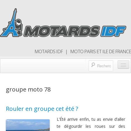
MOTARDS IDF | MOTO PARIS ET ILE DE FRANCE
Blog/actualités
groupe moto 78
Forum
Balades & sorties moto
Rouler en groupe cet été ?
Qui sommes nous
L’Été arrive enfin, tu as envie d’aller
Rejoins nous
te dégourdir les roues sur des