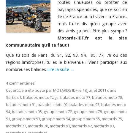
routes sinueuses ou profiter de
Nous contacter
paysages splendides, que ce soit en
Ile de France ou à travers la France..
mais tu te dis qu’en groupe avec
des amis ça peut être plus sympa ?
Motards-IDF.fr est le site
communautaire qu’il te faut !
Que tu sois de Paris, du 91, 92, 93, 94, 95, 77, 78 ou des
régions limitrophes, tu es le bienvenue ! Viens participer aux
nombreuses balades
Lire la suite
→
4 commentaires
Cet article a été posté
par
MOTARDS IDF
le
18 juillet 2011
dans
Sorties & balades moto
. Tags:
balades moto 77
,
balades moto 78
,
balades moto 91
,
balades moto 92
,
balades moto 93
,
balades moto
94
,
balades moto 95
,
groupe moto 77
,
groupe moto 78
,
groupe moto
91
,
groupe moto 93
,
groupe moto 94
,
groupe moto 95
,
motards 75
,
motards 77
,
motards 78
,
motards 91
,
motards 92
,
motards 93
,