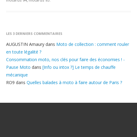
motards 94
,
motards 95
.
LES 3 DERNIERS COMMENTAIRES
AUGUSTIN Amaury
dans
Moto de collection : comment rouler
en toute légalité ?
Consommation moto, nos clés pour faire des économies ! -
Pause Moto
dans
[Info ou intox ?] Le temps de chauffe
mécanique
RO9
dans
Quelles balades à moto à faire autour de Paris ?