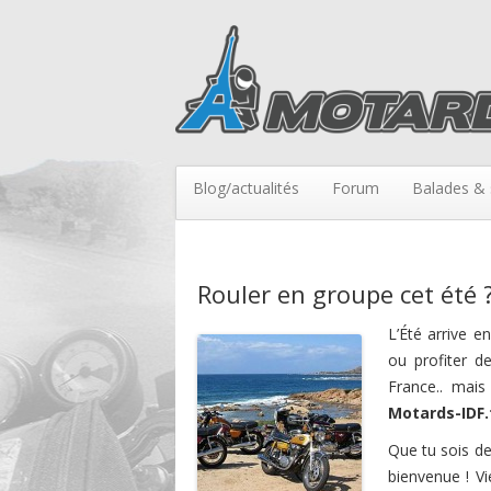
Blog/actualités
Forum
Balades & 
Rouler en groupe cet été 
L’Été arrive e
ou profiter d
France.. mai
Motards-IDF.f
Que tu sois de
bienvenue ! V