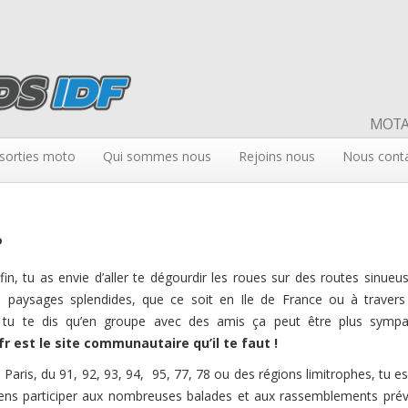
MOTAR
sorties moto
Qui sommes nous
Rejoins nous
Nous cont
?
nfin, tu as envie d’aller te dégourdir les roues sur des routes sinueu
e paysages splendides, que ce soit en Ile de France ou à travers
s tu te dis qu’en groupe avec des amis ça peut être plus symp
r est le site communautaire qu’il te faut !
 Paris, du 91, 92, 93, 94, 95, 77, 78 ou des régions limitrophes, tu es
iens participer aux nombreuses balades
et aux rassemblements pré