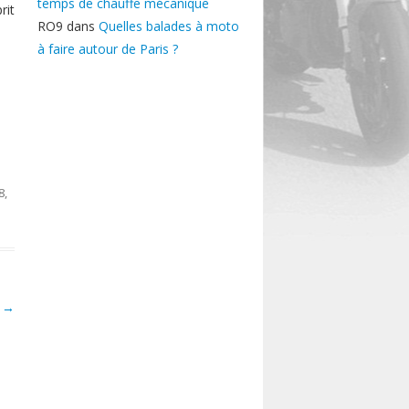
temps de chauffe mécanique
rit
RO9
dans
Quelles balades à moto
à faire autour de Paris ?
8
,
é
→