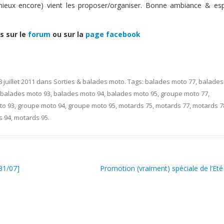
mieux encore) vient les proposer/organiser. Bonne ambiance & esp
s sur le
forum
ou sur la
page facebook
8 juillet 2011
dans
Sorties & balades moto
. Tags:
balades moto 77
,
balades
balades moto 93
,
balades moto 94
,
balades moto 95
,
groupe moto 77
,
to 93
,
groupe moto 94
,
groupe moto 95
,
motards 75
,
motards 77
,
motards 7
s 94
,
motards 95
.
31/07]
Promotion (vraiment) spéciale de l’Et