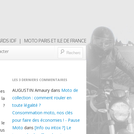
DS IDF | MOTO PARIS ET ILE DE FRANCE
acter
LES 3 DERNIERS COMMENTAIRES
AUGUSTIN Amaury
dans
Moto de
ses
collection : comment rouler en
 la
toute légalité ?
a ?
Consommation moto, nos clés
pour faire des économies ! - Pause
 le
Moto
dans
[Info ou intox ?] Le
vus