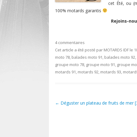
cet Été, ou (
100% motards garantis
Rejoins-nou
4 commentaires
Cet article a été posté
par
MOTARDS IDF
le
1
moto 78
,
balades moto 91
,
balades moto 92
,
groupe moto 78
,
groupe moto 91
,
groupe mo
motards 91
,
motards 92
,
motards 93
,
motard
←
Déguster un plateau de fruits de mer [
Post navigation