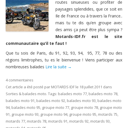
routes sinueuses ou profiter de
Nous contacter
paysages splendides, que ce soit en
Ile de France ou à travers la France..
mais tu te dis qu’en groupe avec
des amis ça peut être plus sympa ?
Motards-IDF.fr est le site
communautaire qu’il te faut !
Que tu sois de Paris, du 91, 92, 93, 94, 95, 77, 78 ou des
régions limitrophes, tu es le bienvenue ! Viens participer aux
nombreuses balades
Lire la suite
→
4 commentaires
Cet article a été posté
par
MOTARDS IDF
le
18 juillet 2011
dans
Sorties & balades moto
. Tags:
balades moto 77
,
balades moto 78
,
balades moto 91
,
balades moto 92
,
balades moto 93
,
balades moto
94
,
balades moto 95
,
groupe moto 77
,
groupe moto 78
,
groupe moto
91
,
groupe moto 93
,
groupe moto 94
,
groupe moto 95
,
motards 75
,
motards 77
,
motards 78
,
motards 91
,
motards 92
,
motards 93
,