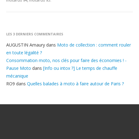
motards 94
,
motards 95
.
LES 3 DERNIERS COMMENTAIRES
AUGUSTIN Amaury
dans
Moto de collection : comment rouler
en toute légalité ?
Consommation moto, nos clés pour faire des économies ! -
Pause Moto
dans
[Info ou intox ?] Le temps de chauffe
mécanique
RO9
dans
Quelles balades à moto à faire autour de Paris ?