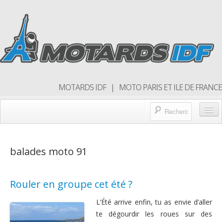
MOTARDS IDF | MOTO PARIS ET ILE DE FRANCE
Blog/actualités
balades moto 91
Forum
Balades & sorties moto
Rouler en groupe cet été ?
Qui sommes nous
L’Été arrive enfin, tu as envie d’aller
Rejoins nous
te dégourdir les roues sur des