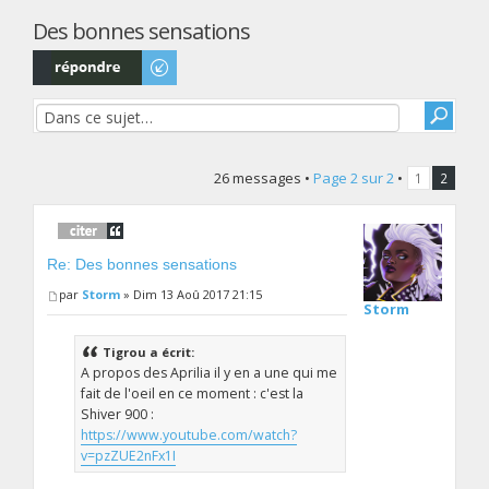
Des bonnes sensations
Répondre
26 messages •
Page
2
sur
2
•
1
2
Re: Des bonnes sensations
par
Storm
» Dim 13 Aoû 2017 21:15
Storm
Tigrou a écrit:
A propos des Aprilia il y en a une qui me
fait de l'oeil en ce moment : c'est la
Shiver 900 :
https://www.youtube.com/watch?
v=pzZUE2nFx1I