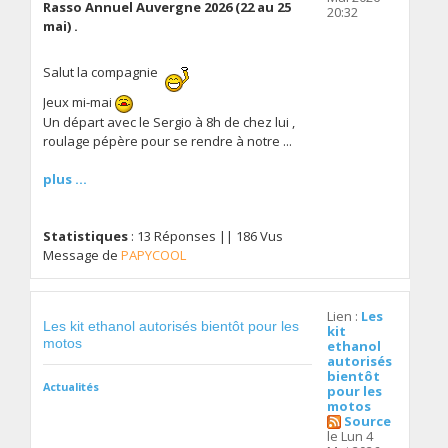
Rasso Annuel Auvergne 2026 (22 au 25
20:32
mai) .
Salut la compagnie
Jeux mi-mai
Un départ avec le Sergio à 8h de chez lui ,
roulage pépère pour se rendre à notre ...
plus ...
Statistiques
: 13 Réponses || 186 Vus
Message de
PAPYCOOL
Lien :
Les
Les kit ethanol autorisés bientôt pour les
kit
motos
ethanol
autorisés
bientôt
Actualités
pour les
motos
Source
le Lun 4