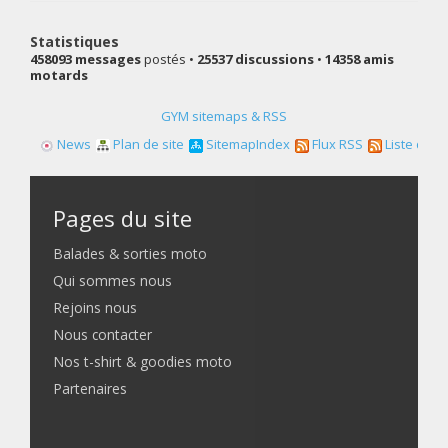
Statistiques
458093 messages
postés •
25537 discussions
•
14358 amis
motards
GYM sitemaps & RSS
News
Plan de site
SitemapIndex
Flux RSS
Liste des f
Pages du site
Balades & sorties moto
Qui sommes nous
Rejoins nous
Nous contacter
Nos t-shirt & goodies moto
Partenaires