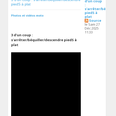
d'un coup
piedS à plat
:
s'arrêter/béquill
piedS à
Photos et vidéos moto
plat
Source
le Sam 27
Déc 2025
11:33
3 d'un coup :
s'arrêter/béquiller/descendre piedS à
plat