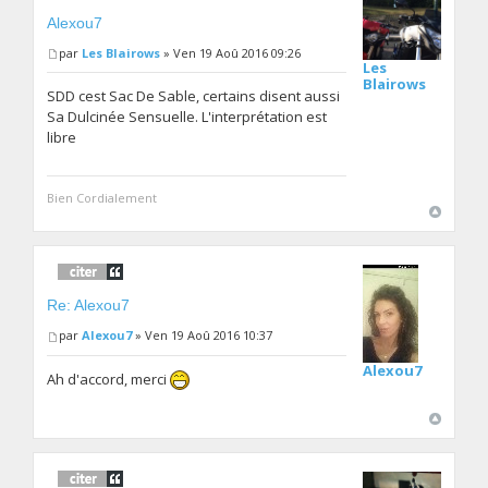
Alexou7
par
Les Blairows
» Ven 19 Aoû 2016 09:26
Les
Blairows
SDD cest Sac De Sable, certains disent aussi
Sa Dulcinée Sensuelle. L'interprétation est
libre
Bien Cordialement
Re: Alexou7
par
Alexou7
» Ven 19 Aoû 2016 10:37
Alexou7
Ah d'accord, merci