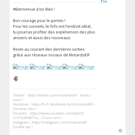
Tio
#Bienvenue à toi Alex !
Bon courage pour le permis !
Pour les conseils, le fofo est l'endroit idéal,
tu pourras profiter des expériences des plus
anciens et aussi des nouveaux.
Reste au courant des dernières sorties
grâce aux réseaux sociaux de MotardsIDF
Twitter : https://twitter.com/motardsidf - Suivez-
nous !
Facebook : https://fr-fr.facebook.com/motardsIDF -
Devenez Fan !
Youtube - https://www.youtube.com/watch?
v=YTmftHMT1io - Pouce vert !
Instagram : https://instagram.com/motardsidf/ -
Double tap !