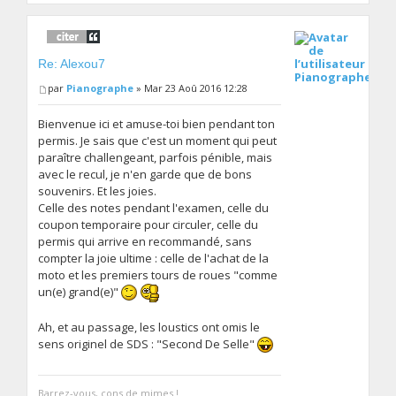
Re: Alexou7
Pianographe
par
Pianographe
» Mar 23 Aoû 2016 12:28
Bienvenue ici et amuse-toi bien pendant ton
permis. Je sais que c'est un moment qui peut
paraître challengeant, parfois pénible, mais
avec le recul, je n'en garde que de bons
souvenirs. Et les joies.
Celle des notes pendant l'examen, celle du
coupon temporaire pour circuler, celle du
permis qui arrive en recommandé, sans
compter la joie ultime : celle de l'achat de la
moto et les premiers tours de roues "comme
un(e) grand(e)"
Ah, et au passage, les loustics ont omis le
sens originel de SDS : "Second De Selle"
Barrez-vous, cons de mimes !