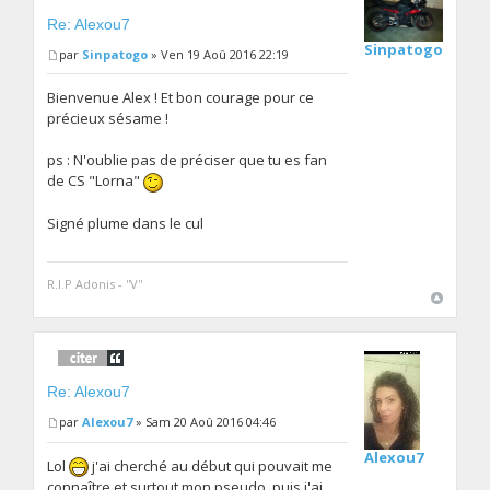
Re: Alexou7
Sinpatogo
par
Sinpatogo
» Ven 19 Aoû 2016 22:19
Bienvenue Alex ! Et bon courage pour ce
précieux sésame !
ps : N'oublie pas de préciser que tu es fan
de CS "Lorna"
Signé plume dans le cul
R.I.P Adonis - ''V''
Re: Alexou7
par
Alexou7
» Sam 20 Aoû 2016 04:46
Alexou7
Lol
j'ai cherché au début qui pouvait me
connaître et surtout mon pseudo, puis j'ai