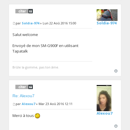
Soldia-974
par
Soldia-974
» Lun 22 Aoû 2016 15:00
Salut welcome
Envoyé de mon SM-G900F en utilisant
Tapatalk
Brûle la gomme, pas ton âme.
Re: Alexou7
par
Alexou7
» Mar 23 Aoû 2016 12:11
Alexou7
Merci à tous