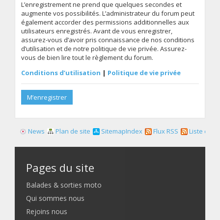
L’enregistrement ne prend que quelques secondes et
augmente vos possibilités. L’administrateur du forum peut
également accorder des permissions additionnelles aux
utilisateurs enregistrés. Avant de vous enregistrer,
assurez-vous d’avoir pris connaissance de nos conditions
d’utilisation et de notre politique de vie privée. Assurez-
vous de bien lire tout le règlement du forum.
Conditions d’utilisation
|
Politique de vie privée
M’enregistrer
News
Plan de site
SitemapIndex
Flux RSS
Liste des f
Pages du site
Balades & sorties moto
Qui sommes nous
Rejoins nous