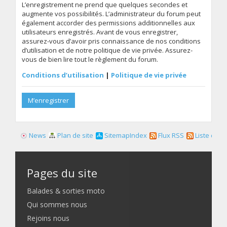
L’enregistrement ne prend que quelques secondes et
augmente vos possibilités. L’administrateur du forum peut
également accorder des permissions additionnelles aux
utilisateurs enregistrés. Avant de vous enregistrer,
assurez-vous d’avoir pris connaissance de nos conditions
d’utilisation et de notre politique de vie privée. Assurez-
vous de bien lire tout le règlement du forum.
Conditions d’utilisation
|
Politique de vie privée
M’enregistrer
News
Plan de site
SitemapIndex
Flux RSS
Liste des f
Pages du site
Balades & sorties moto
Qui sommes nous
Rejoins nous