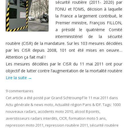
sécurité routière (2011- 2020) par
Nous contacter
l’ONU et l’OMS, décision à laquelle
la France a largement contribué, le
Premier ministre, François FILLON,
a présidé le quatrième Comité
interministériel de la sécurité
routière (CISR) de la mandature. Sur les 103 mesures décidées
par les CISR depuis 2008, 101 ont été mises en oeuvre…
Attention ça fait mal !
Les mesures décidées par le CISR du 11 mai 2011 ont pour
objectif de lutter contre l’augmentation de la mortalité routière
Lire la suite
→
9 commentaires
Cet article a été posté
par
Grand Schtroumpf
le
11 mai 2011
dans
Actu générale & news moto
,
Actualité région Paris & IDF
. Tags:
1000
nouveaux radars
,
accidents moto 2010
,
alcool 8 points
,
averstisseurs radars interdits
,
CICR
,
formation moto 5 ans
,
repression moto 2011
,
repression routière 2011
,
sécurité routière