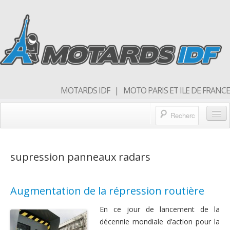
MOTARDS IDF | MOTO PARIS ET ILE DE FRANCE
Blog/actualités
supression panneaux radars
Forum
Balades & sorties moto
Augmentation de la répression routière
Qui sommes nous
En ce jour de lancement de la
Rejoins nous
décennie mondiale d’action pour la