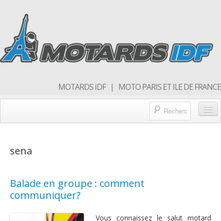
MOTARDS IDF | MOTO PARIS ET ILE DE FRANCE
Blog/actualités
sena
Forum
Balades & sorties moto
Balade en groupe : comment
Qui sommes nous
communiquer?
Rejoins nous
Vous connaissez le salut motard