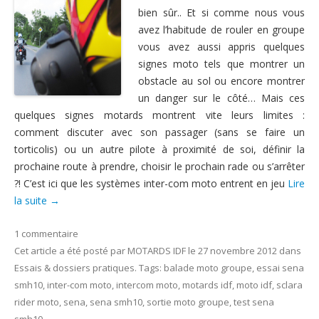
bien sûr.. Et si comme nous vous
Nous contacter
avez l’habitude de rouler en groupe
vous avez aussi appris quelques
signes moto tels que montrer un
obstacle au sol ou encore montrer
un danger sur le côté… Mais ces
quelques signes motards montrent vite leurs limites :
comment discuter avec son passager (sans se faire un
torticolis) ou un autre pilote à proximité de soi, définir la
prochaine route à prendre, choisir le prochain rade ou s’arrêter
?! C’est ici que les systèmes inter-com moto entrent en jeu
Lire
la suite
→
1 commentaire
Cet article a été posté
par
MOTARDS IDF
le
27 novembre 2012
dans
Essais & dossiers pratiques
. Tags:
balade moto groupe
,
essai sena
smh10
,
inter-com moto
,
intercom moto
,
motards idf
,
moto idf
,
sclara
rider moto
,
sena
,
sena smh10
,
sortie moto groupe
,
test sena