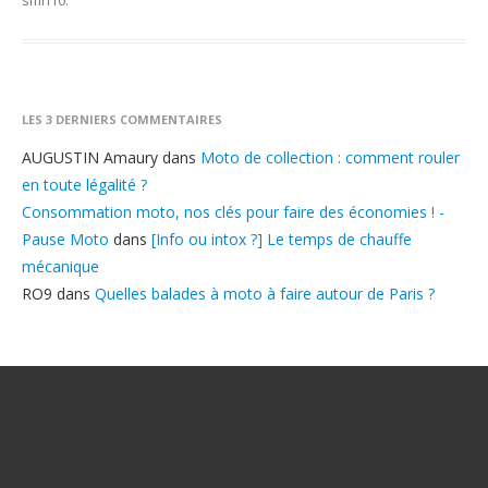
smh10
.
LES 3 DERNIERS COMMENTAIRES
AUGUSTIN Amaury
dans
Moto de collection : comment rouler
en toute légalité ?
Consommation moto, nos clés pour faire des économies ! -
Pause Moto
dans
[Info ou intox ?] Le temps de chauffe
mécanique
RO9
dans
Quelles balades à moto à faire autour de Paris ?