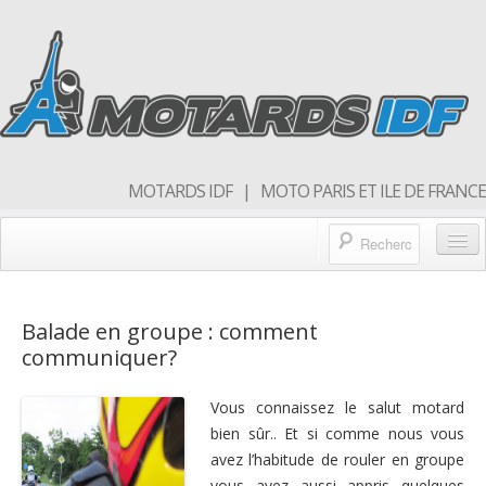
MOTARDS IDF | MOTO PARIS ET ILE DE FRANCE
Blog/actualités
Balade en groupe : comment
Forum
communiquer?
Balades & sorties moto
Vous connaissez le salut motard
Qui sommes nous
bien sûr.. Et si comme nous vous
avez l’habitude de rouler en groupe
Rejoins nous
vous avez aussi appris quelques