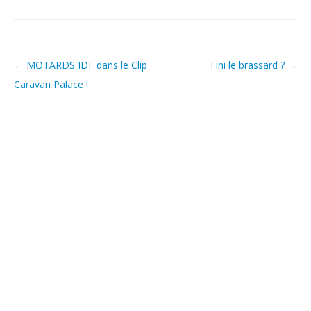
←
MOTARDS IDF dans le Clip
Fini le brassard ?
→
Post navigation
Caravan Palace !