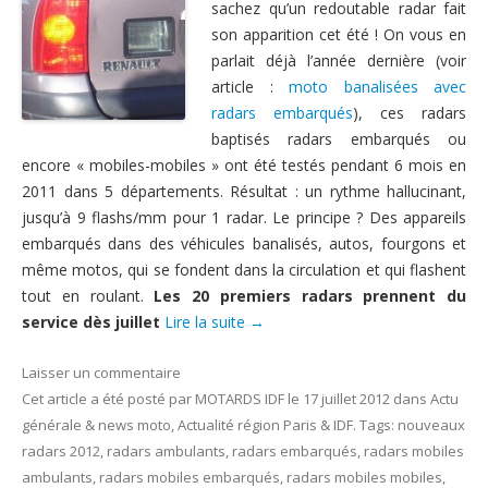
sachez qu’un redoutable radar fait
Nous contacter
son apparition cet été ! On vous en
parlait déjà l’année dernière (voir
article :
moto banalisées avec
radars embarqués
), ces radars
baptisés radars embarqués ou
encore « mobiles-mobiles » ont été testés pendant 6 mois en
2011 dans 5 départements. Résultat : un rythme hallucinant,
jusqu’à 9 flashs/mm pour 1 radar. Le principe ? Des appareils
embarqués dans des véhicules banalisés, autos, fourgons et
même motos, qui se fondent dans la circulation et qui flashent
tout en roulant.
Les 20 premiers radars prennent du
service dès juillet
Lire la suite
→
Laisser un commentaire
Cet article a été posté
par
MOTARDS IDF
le
17 juillet 2012
dans
Actu
générale & news moto
,
Actualité région Paris & IDF
. Tags:
nouveaux
radars 2012
,
radars ambulants
,
radars embarqués
,
radars mobiles
ambulants
,
radars mobiles embarqués
,
radars mobiles mobiles
,