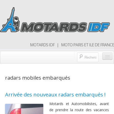
MOTARDS IDF | MOTO PARIS ET ILE DE FRANCE
Blog/actualités
radars mobiles embarqués
Forum
Balades & sorties moto
Arrivée des nouveaux radars embarqués !
Qui sommes nous
Motards et Automobilistes, avant
Rejoins nous
de prendre la route des vacances