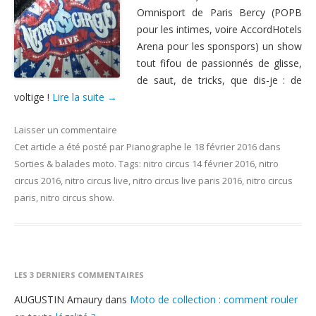
Omnisport de Paris Bercy (POPB
Nous contacter
pour les intimes, voire AccordHotels
Arena pour les sponspors) un show
tout fifou de passionnés de glisse,
de saut, de tricks, que dis-je : de
voltige !
Lire la suite
→
Laisser un commentaire
Cet article a été posté
par
Pianographe
le
18 février 2016
dans
Sorties & balades moto
. Tags:
nitro circus 14 février 2016
,
nitro
circus 2016
,
nitro circus live
,
nitro circus live paris 2016
,
nitro circus
paris
,
nitro circus show
.
LES 3 DERNIERS COMMENTAIRES
AUGUSTIN Amaury
dans
Moto de collection : comment rouler