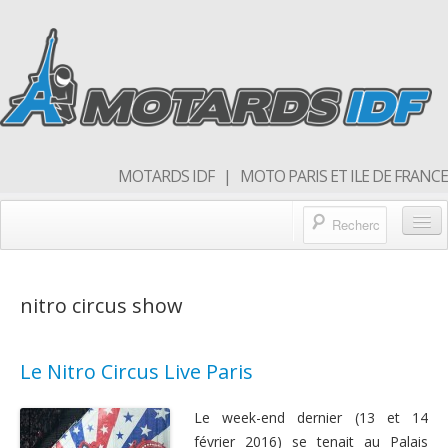
MOTARDS IDF | MOTO PARIS ET ILE DE FRANCE
Blog/actualités
nitro circus show
Forum
Balades & sorties moto
Le Nitro Circus Live Paris
Qui sommes nous
Le week-end dernier (13 et 14
Rejoins nous
février 2016) se tenait au Palais