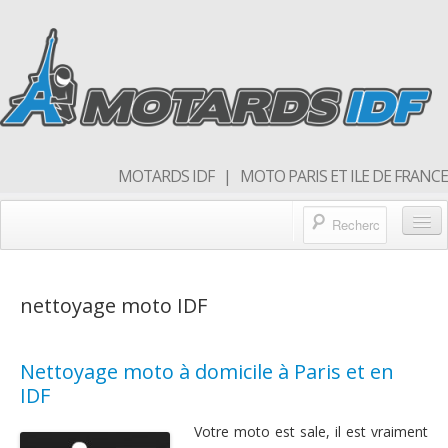
MOTARDS IDF | MOTO PARIS ET ILE DE FRANCE
Blog/actualités
nettoyage moto IDF
Forum
Balades & sorties moto
Nettoyage moto à domicile à Paris et en
Qui sommes nous
IDF
Rejoins nous
Votre moto est sale, il est vraiment