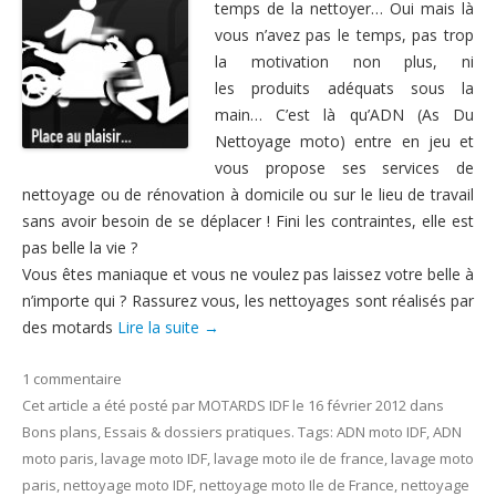
temps de la nettoyer… Oui mais là
Nous contacter
vous n’avez pas le temps, pas trop
la motivation non plus, ni
les produits adéquats sous la
main… C’est là qu’ADN (As Du
Nettoyage moto) entre en jeu et
vous propose ses services de
nettoyage ou de rénovation à domicile ou sur le lieu de travail
sans avoir besoin de se déplacer ! Fini les contraintes, elle est
pas belle la vie ?
Vous êtes maniaque et vous ne voulez pas laissez votre belle à
n’importe qui ? Rassurez vous, les nettoyages sont réalisés par
des motards
Lire la suite
→
1 commentaire
Cet article a été posté
par
MOTARDS IDF
le
16 février 2012
dans
Bons plans
,
Essais & dossiers pratiques
. Tags:
ADN moto IDF
,
ADN
moto paris
,
lavage moto IDF
,
lavage moto ile de france
,
lavage moto
paris
,
nettoyage moto IDF
,
nettoyage moto Ile de France
,
nettoyage