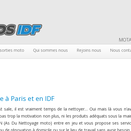
MOTAR
sorties moto
Qui sommes nous
Rejoins nous
Nous cont
 à Paris et en IDF
t sale, il est vraiment temps de la nettoyer… Oui mais là vous n’a
pas trop la motivation non plus, ni les produits adéquats sous la ma
DN (As Du Nettoyage moto) entre en jeu et vous propose ses servi
u de rénovation à domicile ou sur le lieu de travail sans avoir besoin