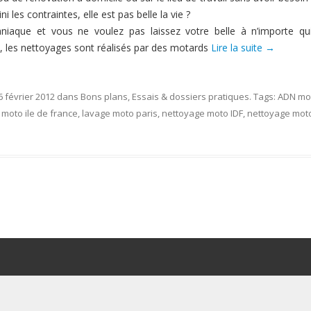
ni les contraintes, elle est pas belle la vie ?
iaque et vous ne voulez pas laissez votre belle à n’importe qu
, les nettoyages sont réalisés par des motards
Lire la suite
→
6 février 2012
dans
Bons plans
,
Essais & dossiers pratiques
. Tags:
ADN mo
 moto ile de france
,
lavage moto paris
,
nettoyage moto IDF
,
nettoyage mot