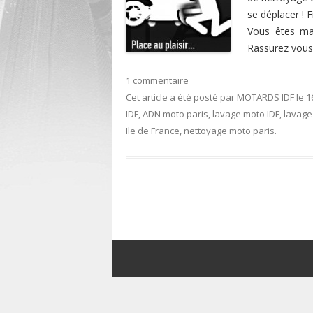
se déplacer ! Fi
Vous êtes man
Rassurez vous
1 commentaire
Cet article a été posté
par
MOTARDS IDF
le
1
IDF
,
ADN moto paris
,
lavage moto IDF
,
lavage
Ile de France
,
nettoyage moto paris
.