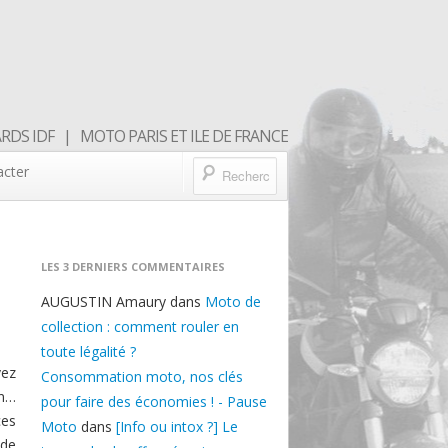
DS IDF | MOTO PARIS ET ILE DE FRANCE
acter
LES 3 DERNIERS COMMENTAIRES
AUGUSTIN Amaury
dans
Moto de
collection : comment rouler en
toute légalité ?
vez
Consommation moto, nos clés
in…
pour faire des économies ! - Pause
ces
Moto
dans
[Info ou intox ?] Le
 de