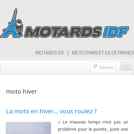
MOTARDS IDF | MOTO PARIS ET ILE DE FRANCE
Blog/actualités
moto hiver
Forum
Balades & sorties moto
La moto en hiver… vous roulez ?
Qui sommes nous
« Le mauvais temps n’est pas un
Rejoins nous
problème pour le puriste, juste une