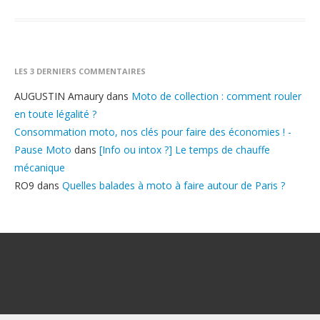
LES 3 DERNIERS COMMENTAIRES
AUGUSTIN Amaury
dans
Moto de collection : comment rouler
en toute légalité ?
Consommation moto, nos clés pour faire des économies ! -
Pause Moto
dans
[Info ou intox ?] Le temps de chauffe
mécanique
RO9
dans
Quelles balades à moto à faire autour de Paris ?