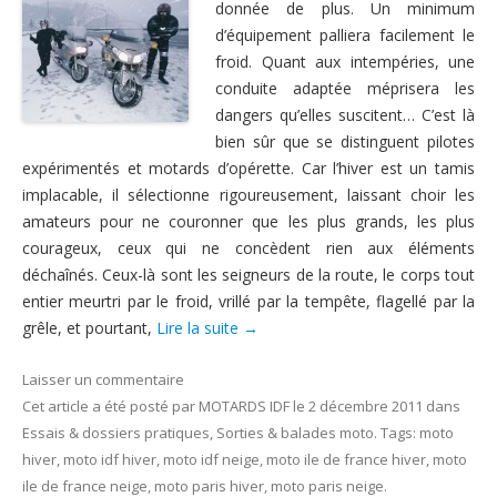
donnée de plus. Un minimum
Nous contacter
d’équipement palliera facilement le
froid. Quant aux intempéries, une
conduite adaptée méprisera les
dangers qu’elles suscitent… C’est là
bien sûr que se distinguent pilotes
expérimentés et motards d’opérette. Car l’hiver est un tamis
implacable, il sélectionne rigoureusement, laissant choir les
amateurs pour ne couronner que les plus grands, les plus
courageux, ceux qui ne concèdent rien aux éléments
déchaînés. Ceux-là sont les seigneurs de la route, le corps tout
entier meurtri par le froid, vrillé par la tempête, flagellé par la
grêle, et pourtant,
Lire la suite
→
Laisser un commentaire
Cet article a été posté
par
MOTARDS IDF
le
2 décembre 2011
dans
Essais & dossiers pratiques
,
Sorties & balades moto
. Tags:
moto
hiver
,
moto idf hiver
,
moto idf neige
,
moto ile de france hiver
,
moto
ile de france neige
,
moto paris hiver
,
moto paris neige
.