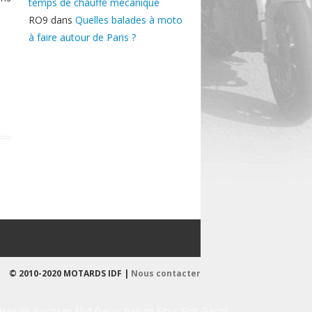
temps de chauffe mécanique
RO9
dans
Quelles balades à moto
à faire autour de Paris ?
© 2010-2020 MOTARDS IDF |
Nous contacter
ari Ini
Bocoran Slot Gacor hari ini
Situs Slot Gacor