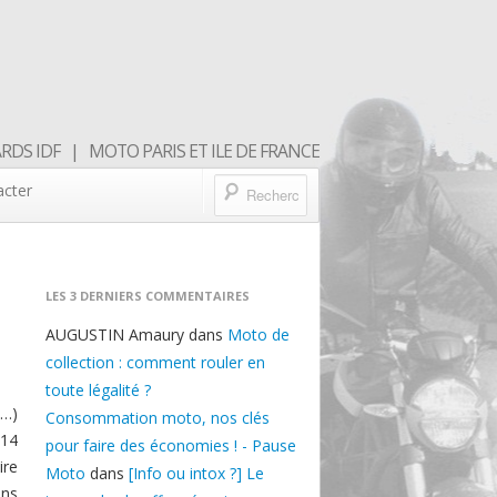
DS IDF | MOTO PARIS ET ILE DE FRANCE
acter
LES 3 DERNIERS COMMENTAIRES
AUGUSTIN Amaury
dans
Moto de
collection : comment rouler en
toute légalité ?
s…)
Consommation moto, nos clés
014
pour faire des économies ! - Pause
ire
Moto
dans
[Info ou intox ?] Le
ans