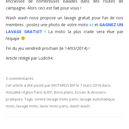
encrassée de nombreuses balades dans des routes de
campagne. Alors ceci est fait pour vous !
Wash wash nous propose un lavage gratuit
pour l’un de nos
membres : postez une photo de votre moto
ici
et
GAGNEZ UN
LAVAGE GRATUIT
! La moto la plus crade sera élue par
l’équipe
Fin du jeu vendredi prochain (le 14/03/2014) !
Article rédigé par Ludo94.
3 commentaires
Cet article a été posté
par
MOTARDS IDF
le
7 mars 2014
dans
Actualité région Paris & IDF
,
Bons plans
,
Essais & dossiers
pratiques
. Tags:
centre lavage moto paris
,
lavage automatique
moto
,
lavage moto
,
laver moto paris
,
wash wash
.