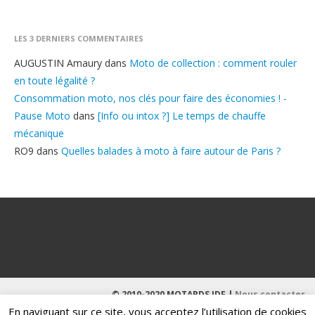
LES 3 DERNIERS COMMENTAIRES
AUGUSTIN Amaury
dans
Moto de collection : comment rouler
en toute légalité ?
Consommation moto, nos clés pour faire des économies ! -
Pause Moto
dans
[Info ou intox ?] Le temps de chauffe
mécanique
RO9
dans
Quelles balades à moto à faire autour de Paris ?
© 2010-2020 MOTARDS IDF |
Nous contacter
En naviguant sur ce site, vous acceptez l’utilisation de cookies