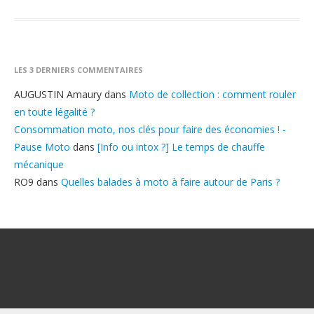
LES 3 DERNIERS COMMENTAIRES
AUGUSTIN Amaury
dans
Moto de collection : comment rouler
en toute légalité ?
Consommation moto, nos clés pour faire des économies ! -
Pause Moto
dans
[Info ou intox ?] Le temps de chauffe
mécanique
RO9
dans
Quelles balades à moto à faire autour de Paris ?