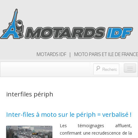
MOTARDS IDF | MOTO PARIS ET ILE DE FRANCE
Blog/actualités
interfiles périph
Forum
Balades & sorties moto
Inter-files à moto sur le périph = verbalisé !
Qui sommes nous
Les témoignages affluent,
Rejoins nous
confirmant une recrudescence de la