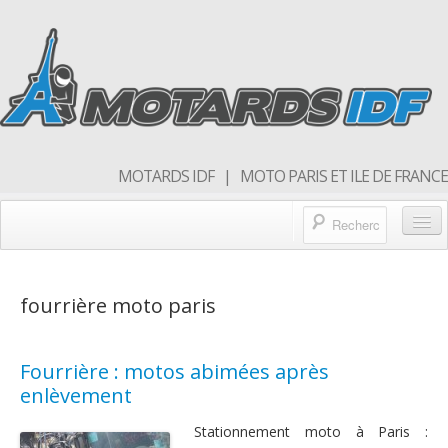
MOTARDS IDF | MOTO PARIS ET ILE DE FRANCE
Blog/actualités
fourrière moto paris
Forum
Balades & sorties moto
Fourrière : motos abimées après
Qui sommes nous
enlèvement
Rejoins nous
Stationnement moto à Paris :