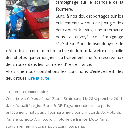
témoignage sur le scandale de la
Nous contacter
fourrière.
Suite à nos deux reportages sur les
enlèvements « coup de poing » des
deux-roues à Paris, une internaute
nous a envoyé ce témoignage
révélateur. Sous le pseudonyme de
« Varotica », cette membre active du forum Kawette.net publie
des photos qui témoignent du traitement que l’on réserve aux
deux-roues dans les fourrières d’Ile-de-France.
Alors que nous constations les conditions d’enlèvement des
deux-roues
Lire la suite
→
Laisser un commentaire
Cet article a été posté
par
Grand Schtroumpf
le
28 septembre 2011
dans
Actualité région Paris & IDF
. Tags:
amendes moto paris
,
enlèvement moto paris
,
fourrière moto paris
,
motards 75
,
Motards
Parisiens
,
moto 75
,
moto idf
,
moto ile de france
,
Moto Paris
,
stationnement moto paris
,
trottoir moto paris
.