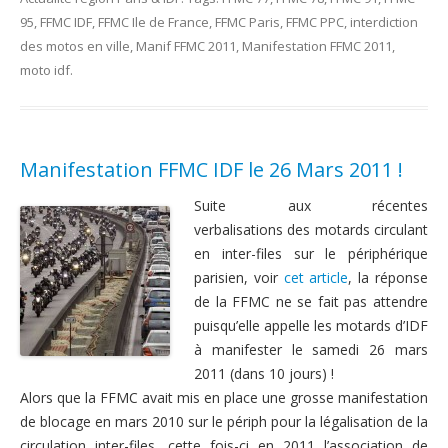
95
,
FFMC IDF
,
FFMC Ile de France
,
FFMC Paris
,
FFMC PPC
,
interdiction
des motos en ville
,
Manif FFMC 2011
,
Manifestation FFMC 2011
,
moto idf
.
Manifestation FFMC IDF le 26 Mars 2011 !
Suite aux récentes
verbalisations des motards circulant
en inter-files sur le périphérique
parisien, voir
cet article
, la réponse
de la FFMC ne se fait pas attendre
puisqu’elle appelle les motards d’IDF
à manifester le samedi 26 mars
2011 (dans 10 jours) !
Alors que la FFMC avait mis en place une grosse manifestation
de blocage en mars 2010 sur le périph pour la légalisation de la
circulation inter-files, cette fois-ci en 2011 l’association de