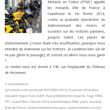
Motards en Colère (FFMC) appelle
Nous contacter
les motards d’Ile de France à
manifester le 1er février 2014,
contre la probable interdiction du
stationnement des motos et
scooters sur les trottoirs parisiens,
jusqu’ici toléré. Les places de
stationnement 2 roues étant très insuffisantes, pourquoi nous
interdire de stationner sur les trottoirs (à condition bien sûr de
ne pas gêner le passage), et surtout où allons nous nous garer
?
Le rendez-vous est donné à 14h, sur l’esplanade du Château
de Vincennes.
2 commentaires
Cet article a été posté
par
MOTARDS IDF
le
25 janvier 2014
dans
Actualité région Paris & IDF
,
Rassemblements motards
. Tags:
FFMC
PPC
,
manif ffmc 1 février 2014
,
manifestation FFMC paris
,
motards
d'ile de france
,
stationnement moto paris
,
stationnement scooter