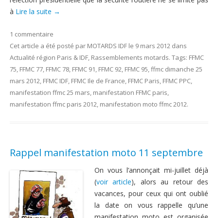
à
Lire la suite
→
1 commentaire
Cet article a été posté
par
MOTARDS IDF
le
9 mars 2012
dans
Actualité région Paris & IDF
,
Rassemblements motards
. Tags:
FFMC
75
,
FFMC 77
,
FFMC 78
,
FFMC 91
,
FFMC 92
,
FFMC 95
,
ffmc dimanche 25
mars 2012
,
FFMC IDF
,
FFMC Ile de France
,
FFMC Paris
,
FFMC PPC
,
manifestation ffmc 25 mars
,
manifestation FFMC paris
,
manifestation ffmc paris 2012
,
manifestation moto ffmc 2012
.
Rappel manifestation moto 11 septembre
On vous l’annonçait mi-juillet déjà
(
voir article
), alors au retour des
vacances, pour ceux qui ont oublié
la date on vous rappelle qu’une
manifestation moto est organisée