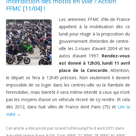
Interdiction des motos en ville ? Action
FFMC [11/04] !
Les antennes FFMC d’Ile-de-France
appellent à la mobilisation dès ce
lundi pour réagir à la proposition du
gouvernement d’interdire de centre-
ville les 2-roues d’avant 2004 et les
autos d’avant 1997.
Rendez-vous
est donné à 12h30, lundi 11 avril
place de la Concorde
. Attention,
le départ se fera à 12h45 précises. Non seulement il devient
impossible de se loger dans les centres-ville vu la flambée de
l’immobilier, mais bientôt il sera même interdit à ceux qui n’ont
pas les moyens d’avoir un véhicule récent de s’y rendre. Et cela
dès 2012, dans huit villes de France dont Paris (75) et
Lire la
suite
→
Cet article a été posté
par
Grand Schtroumpf
le
8 avril 2011
dans
Actualité région Paris & IDF
. Tags:
FFMC 77
,
FFMC 78
,
FFMC 91
,
FFMC