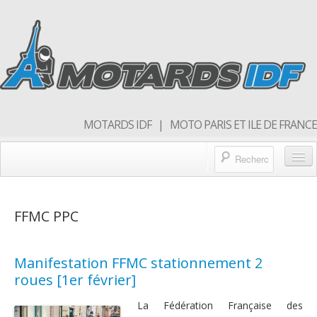
MOTARDS IDF | MOTO PARIS ET ILE DE FRANCE
Blog/actualités
FFMC PPC
Forum
Balades & sorties moto
Manifestation FFMC stationnement 2
Qui sommes nous
roues [1er février]
Rejoins nous
La Fédération Française des