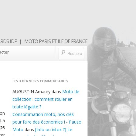
DS IDF | MOTO PARIS ET ILE DE FRANCE
acter
LES 3 DERNIERS COMMENTAIRES
AUGUSTIN Amaury
dans
Moto de
collection : comment rouler en
toute légalité ?
ion
Consommation moto, nos clés
 La
pour faire des économies ! - Pause
25
Moto
dans
[Info ou intox ?] Le
ter