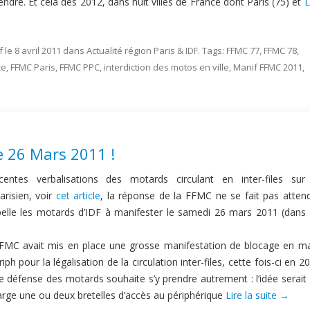
rendre. Et cela dès 2012, dans huit villes de France dont Paris (75) et
L
f
le
8 avril 2011
dans
Actualité région Paris & IDF
. Tags:
FFMC 77
,
FFMC 78
,
ce
,
FFMC Paris
,
FFMC PPC
,
interdiction des motos en ville
,
Manif FFMC 2011
,
e 26 Mars 2011 !
centes verbalisations des motards circulant en inter-files sur
arisien, voir
cet article
, la réponse de la FFMC ne se fait pas atten
ppelle les motards d’IDF à manifester le samedi 26 mars 2011 (dans
FFMC avait mis en place une grosse manifestation de blocage en m
iph pour la légalisation de la circulation inter-files, cette fois-ci en 2
de défense des motards souhaite s’y prendre autrement : l’idée serait
rge une ou deux bretelles d’accès au périphérique
Lire la suite
→