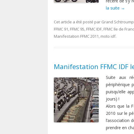
récent de s’y 
la suite
→
Cet article a été posté
par
Grand Schtroump
FFMC 91
,
FFMC 95
,
FFMC IDF
,
FFMC Ile de Fran
Manifestation FFMC 2011
,
moto idf
.
Manifestation FFMC IDF l
Suite aux ré
périphérique p
puisqu’elle a
jours) !
Alors que la 
2010 sur le pér
l’association 
prendre en cha