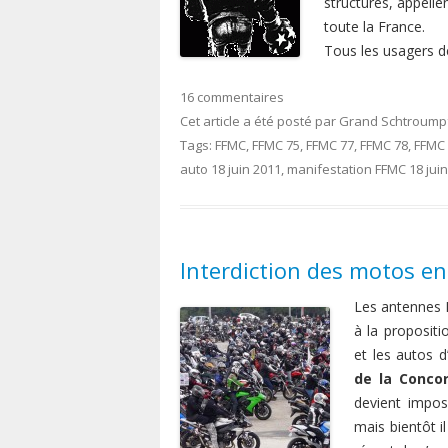
structures, appelle
toute la France.
Tous les usagers d
16 commentaires
Cet article a été posté
par
Grand Schtroump
Tags:
FFMC
,
FFMC 75
,
FFMC 77
,
FFMC 78
,
FFMC
auto 18 juin 2011
,
manifestation FFMC 18 juin
Interdiction des motos en 
Les antennes F
à la propositi
et les autos 
de la Conco
devient imposs
mais bientôt i