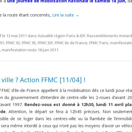
nt à
une journée de mobilisation nationale le samedi 18 juin
,
da
e la route étant concernés,
Lire la suite
→
f
le
13 mai 2011
dans
Actualité région Paris & IDF
,
Rassemblements motard
 91
,
FFMC 92
,
FFMC 95
,
FFMC IDF
,
FFMC Ile de France
,
FFMC Paris
,
manifestati
,
manifestation moto 18 juin 2011
.
ville ? Action FFMC [11/04] !
FMC d’Ile-de-France appellent à la mobilisation dès ce lundi pour réa
on du gouvernement d’interdire de centre-ville les 2-roues d’avant 2
d’avant 1997.
Rendez-vous est donné à 12h30, lundi 11 avril pl
rde
. Attention, le départ se fera à 12h45 précises. Non seulement
ible de se loger dans les centres-ville vu la flambée de l’immobili
l sera même interdit à ceux qui n’ont pas les moyens d’avoir un véhic