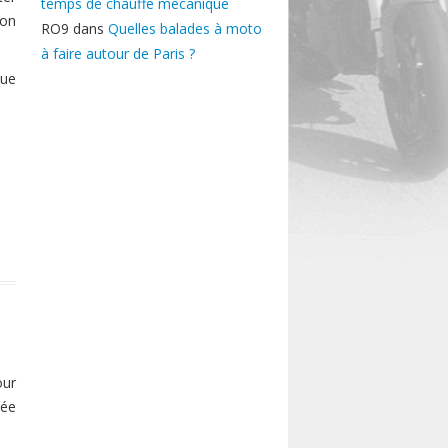
temps de chauffe mécanique
ion
RO9
dans
Quelles balades à moto
à faire autour de Paris ?
que
our
sée