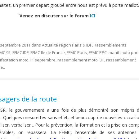
haitez, un premier départ groupé entre nous est prévu à porte maillot.
Venez en discuter sur le forum
ICI
 septembre 2011
dans
Actualité région Paris & IDF
,
Rassemblements
MC 95
,
FFMC IDF
,
FFMC Ile de France
,
FFMC Paris
,
FFMC PPC
,
manif moto pari
festation moto 11 septembre
,
rassemblement moto IDF
,
rassemblement
is
.
sagers de la route
CISR, le gouvernement a une fois de plus démontré son mépris 
e. Quelques mesurettes sans effet, et beaucoup de nouvelles occasi
aliser, verbaliser… Pour la prévention, la formation et la prise en com
érables, on repassera. La FFMC, l’ensemble de ses antennes