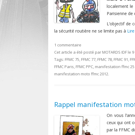
localement le
Parisienne de
L’objectif de c
la sécurité routière ne se limite pas à
Lire
1 commentaire
Cet article a été posté
par
MOTARDS IDF
le
9
Tags:
FFMC 75
,
FFMC 77
,
FFMC 78
,
FFMC 91
,
FF
FFMC Paris
,
FFMC PPC
,
manifestation ffmc 2
manifestation moto ffmc 2012
.
Rappel manifestation mo
On vous l’anno
ceux qui ont o
par la FFMC d