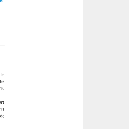
ire
 le
dre
 10
ars
011
 de