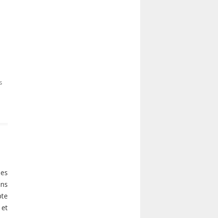
s
des
ons
pte
 et