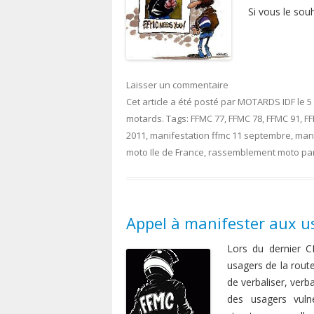
Si vous le sou
Laisser un commentaire
Cet article a été posté
par
MOTARDS IDF
le
5
motards
. Tags:
FFMC 77
,
FFMC 78
,
FFMC 91
,
FF
2011
,
manifestation ffmc 11 septembre
,
mani
moto Ile de France
,
rassemblement moto par
Appel à manifester aux u
Lors du dernier 
usagers de la rout
de verbaliser, verb
des usagers vuln