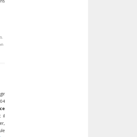
ns
s
.
on
gir
004
ace
 il
er,
ule