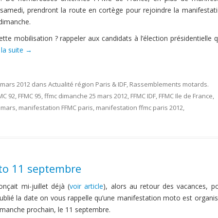
 samedi, prendront la route en cortège pour rejoindre la manifestat
 dimanche.
ette mobilisation ? rappeler aux candidats à l’élection présidentielle 
 la suite
→
 mars 2012
dans
Actualité région Paris & IDF
,
Rassemblements motards
.
MC 92
,
FFMC 95
,
ffmc dimanche 25 mars 2012
,
FFMC IDF
,
FFMC Ile de France
,
5 mars
,
manifestation FFMC paris
,
manifestation ffmc paris 2012
,
to 11 septembre
nçait mi-juillet déjà (
voir article
), alors au retour des vacances, p
ublié la date on vous rappelle qu’une manifestation moto est organi
imanche prochain, le 11 septembre.