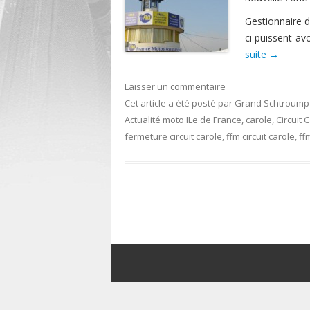
Gestionnaire d
ci puissent avo
suite
→
Laisser un commentaire
Cet article a été posté
par
Grand Schtroump
Actualité moto ILe de France
,
carole
,
Circuit 
fermeture circuit carole
,
ffm circuit carole
,
ff