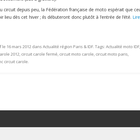
u circuit depuis peu, la Fédération française de moto espérait que ce
ir lieu dès cet hiver ; ils débuteront donc plutôt à l’entrée de l’été.
Lire
f
le
16 mars 2012
dans
Actualité région Paris & IDF
. Tags:
Actualité moto IDF
Carole 2012
,
circuit carole fermé
,
circuit moto carole
,
circuit moto paris
,
mc circuit carole
.