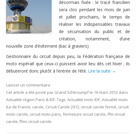
désormais fixée : le tracé francilien
Nous contacter
sera clos pendant les mois de juin
et juillet prochains, le temps de
réaliser les indispensables travaux
de sécurisation du public et de
création, notamment, d’une
nouvelle zone d’évitement (bac à graviers).
Gestionnaire du circuit depuis peu, la Fédération française de
moto espérait que ceux-ci puissent avoir lieu dès cet hiver ; ils
débuteront donc plutôt à l’entrée de l’été.
Lire la suite
→
Laisser un commentaire
Cet article a été posté
par
Grand Schtroumpf
le
16 mars 2012
dans
Actualité région Paris & IDF
. Tags:
Actualité moto IDF
,
Actualité moto
ILe de France
,
carole
,
Circuit Carole 2012
,
circuit carole fermé
,
circuit
moto carole
,
circuit moto paris
,
fermeture circuit carole
,
ffm circuit
carole
,
ffmc circuit carole
.