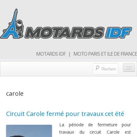
MOTARDS IDF | MOTO PARIS ET ILE DE FRANCE
Blog/actualités
carole
Forum
Balades & sorties moto
Circuit Carole fermé pour travaux cet été
Qui sommes nous
La période de fermeture pour
Rejoins nous
travaux du circuit Carole est