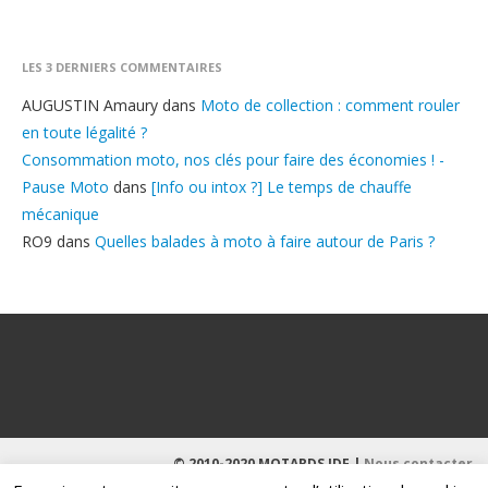
LES 3 DERNIERS COMMENTAIRES
AUGUSTIN Amaury
dans
Moto de collection : comment rouler
en toute légalité ?
Consommation moto, nos clés pour faire des économies ! -
Pause Moto
dans
[Info ou intox ?] Le temps de chauffe
mécanique
RO9
dans
Quelles balades à moto à faire autour de Paris ?
© 2010-2020 MOTARDS IDF |
Nous contacter