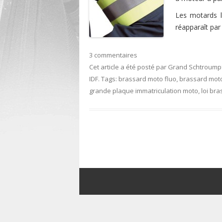
Les motards l
réapparaît par
3 commentaires
Cet article a été posté
par
Grand Schtroump
IDF
. Tags:
brassard moto fluo
,
brassard moto
grande plaque immatriculation moto
,
loi br