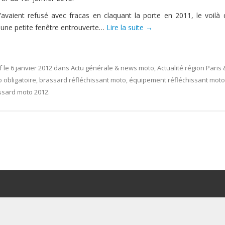
’avaient refusé avec fracas en claquant la porte en 2011, le voilà 
 une petite fenêtre entrouverte…
Lire la suite
→
f
le
6 janvier 2012
dans
Actu générale & news moto
,
Actualité région Paris 
 obligatoire
,
brassard réfléchissant moto
,
équipement réfléchissant moto
assard moto 2012
.