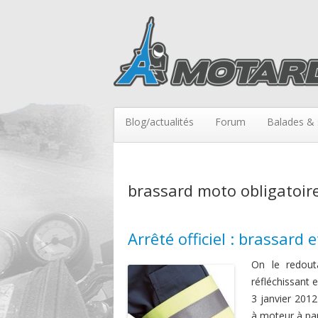
Blog/actualités
Forum
Balades & 
brassard moto obligatoir
Arrêté officiel : brassard 
On le redouta
réfléchissant e
3 janvier 2012
à moteur à par