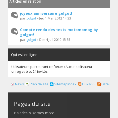
Articles en relation
joyeux anniversaire golgot!
par
golgot
» Jeu 1 Mar 2012 14:33
Compte rendu des tests motomomag by
golgot!
par
golgot
» Dim 4 Juil 2010 15:35
Qui est en ligne
Utilisateurs parcourant ce forum : Aucun utilisateur
enregistré et 24 invités
News
Plan de site
SitemapIndex
Flux RSS
Liste des f
Pages du site
Balades & sorties moto