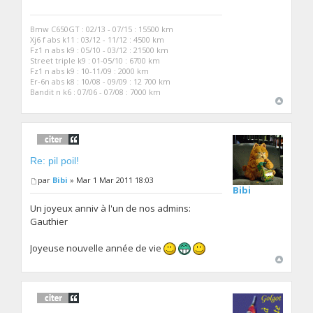
Bmw C650GT : 02/13 - 07/15 : 15500 km
Xj6 f abs k11 : 03/12 - 11/12 : 4500 km
Fz1 n abs k9 : 05/10 - 03/12 : 21500 km
Street triple k9 : 01-05/10 : 6700 km
Fz1 n abs k9 : 10-11/09 : 2000 km
Er-6n abs k8 : 10/08 - 09/09 : 12 700 km
Bandit n k6 : 07/06 - 07/08 : 7000 km
Re: pil poil!
par
Bibi
» Mar 1 Mar 2011 18:03
Bibi
Un joyeux anniv à l'un de nos admins:
Gauthier
Joyeuse nouvelle année de vie