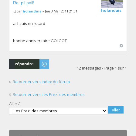
Re: pil poil!
holandais
par
holandais
» Jeu 3 Mar 2011 21:01
arf suis en retard
bonne anniversaire GOLGOT
Répondre
12 messages • Page
1
sur
1
Retourner vers Index du forum
Retourner vers Les Prez' des membres
Aller à: