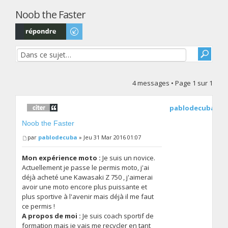
Noob the Faster
Répondre
4 messages • Page
1
sur
1
pablodecuba
Noob the Faster
par
pablodecuba
» Jeu 31 Mar 2016 01:07
Mon expérience moto :
Je suis un novice.
Actuellement je passe le permis moto, j'ai
déjà acheté une Kawasaki Z 750 , j'aimerai
avoir une moto encore plus puissante et
plus sportive à l'avenir mais déjà il me faut
ce permis !
A propos de moi :
Je suis coach sportif de
formation mais je vais me recycler en tant