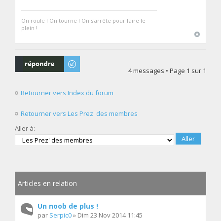
On roule ! On tourne ! On s'arrête pour faire le
plein !
Répondre
4 messages • Page
1
sur
1
Retourner vers Index du forum
Retourner vers Les Prez' des membres
Aller à:
Articles en relation
Un noob de plus !
par
Serpic0
» Dim 23 Nov 2014 11:45