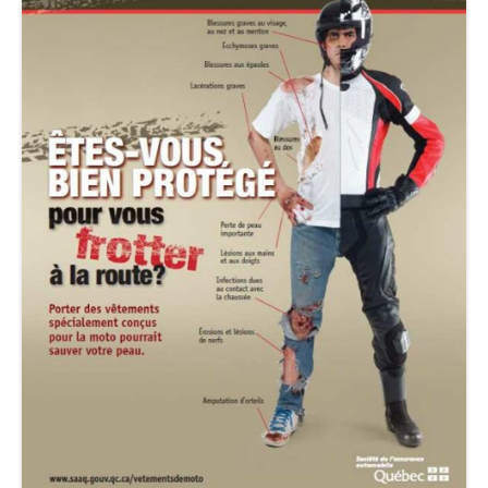
Nous contacter