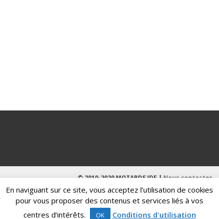
© 2010-2020 MOTARDS IDF |
Nous contacter
En naviguant sur ce site, vous acceptez l’utilisation de cookies
pour vous proposer des contenus et services liés à vos
Judi Bola
Situs Slot Gacor
link Slot Gacor
Judi Bola Parlay
Link Slot
Gacor
Situs Slot Gacor
Situs Slot Gacor Hari Ini
Slot Gacor Hari Ini
centres d’intérêts.
Conditions d'utilisation
OK