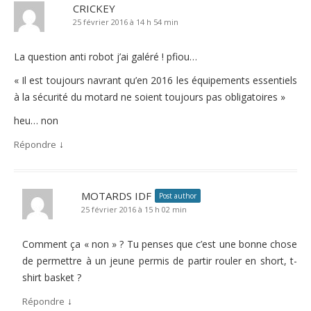
CRICKEY
25 février 2016 à 14 h 54 min
La question anti robot j’ai galéré ! pfiou…
« Il est toujours navrant qu’en 2016 les équipements essentiels
à la sécurité du motard ne soient toujours pas obligatoires »
heu… non
↓
Répondre
MOTARDS IDF
Post author
25 février 2016 à 15 h 02 min
Comment ça « non » ? Tu penses que c’est une bonne chose
de permettre à un jeune permis de partir rouler en short, t-
shirt basket ?
↓
Répondre