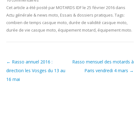
16 commentaires
Cet article a été posté
par
MOTARDS IDF
le
25 février 2016
dans
Actu générale & news moto
,
Essais & dossiers pratiques
. Tags:
combien de temps casque moto
,
durée de validité casque moto
,
durée de vie casque moto
,
équipement motard
,
équipement moto
.
←
Rasso annuel 2016 :
Rasso mensuel des motards à
Post navigation
direction les Vosges du 13 au
Paris vendredi 4 mars
→
16 mai