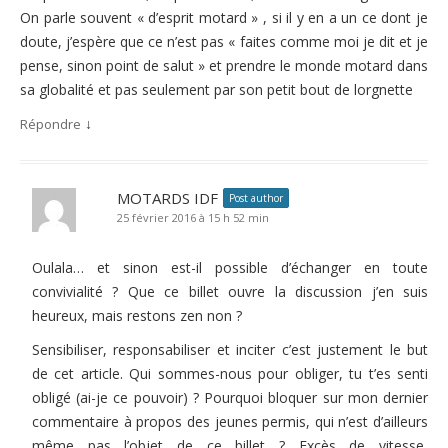
On parle souvent « d’esprit motard » , si il y en a un ce dont je
doute, j’espère que ce n’est pas « faites comme moi je dit et je
pense, sinon point de salut » et prendre le monde motard dans
sa globalité et pas seulement par son petit bout de lorgnette
↓
Répondre
MOTARDS IDF
Post author
25 février 2016 à 15 h 52 min
Oulala… et sinon est-il possible d’échanger en toute
convivialité ? Que ce billet ouvre la discussion j’en suis
heureux, mais restons zen non ?
Sensibiliser, responsabiliser et inciter c’est justement le but
de cet article. Qui sommes-nous pour obliger, tu t’es senti
obligé (ai-je ce pouvoir) ? Pourquoi bloquer sur mon dernier
commentaire à propos des jeunes permis, qui n’est d’ailleurs
même pas l’objet de ce billet ? Excès de vitesse,