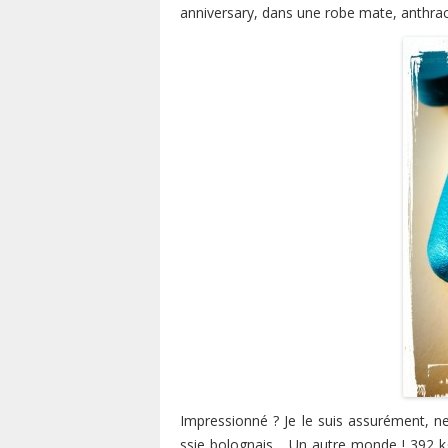
anniversary, dans une robe mate, anthracit
Impressionné ? Je le suis assurément, n
ssie bolognais… Un autre monde ! 392 