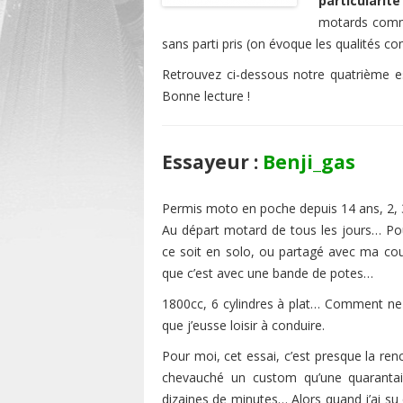
particularité
motards comme
sans parti pris (on évoque les qualités com
Retrouvez ci-dessous notre quatrième es
Bonne lecture !
Essayeur :
Benji_gas
Permis moto en poche depuis 14 ans, 2, 3 
Au départ motard de tous les jours… Pour
ce soit en solo, ou partagé avec ma cou
que c’est avec une bande de potes…
1800cc, 6 cylindres à plat… Comment ne p
que j’eusse loisir à conduire.
Pour moi, cet essai, c’est presque la ren
chevauché un custom qu’une quarantai
dizaines de minutes… Alors quand j’ai s