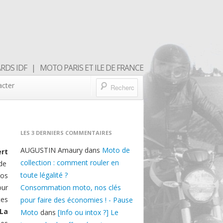
DS IDF | MOTO PARIS ET ILE DE FRANCE
acter
LES 3 DERNIERS COMMENTAIRES
AUGUSTIN Amaury
dans
Moto de
rt
collection : comment rouler en
de
toute légalité ?
nos
our
Consommation moto, nos clés
tes
pour faire des économies ! - Pause
La
Moto
dans
[Info ou intox ?] Le