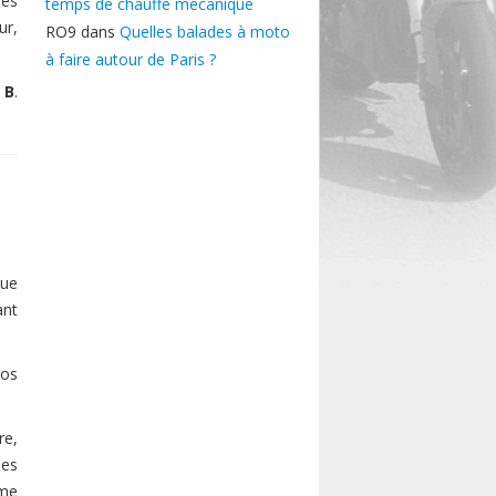
des
temps de chauffe mécanique
ur,
RO9
dans
Quelles balades à moto
à faire autour de Paris ?
 B
.
que
ant
tos
re,
ues
 me