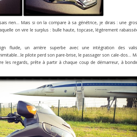
ais rien… Mais si on la compare à sa génétrice, je dirais : une gro
quelle on vire le surplus : bulle haute, topcase, légèrement rabaiss
n fluide, un arrière superbe avec une intégration des vali
inimitable…le pilote perd son pare-brise, le passager son cale-dos… M
tire les regards, prête à partir à chaque coup de démarreur, à bondi