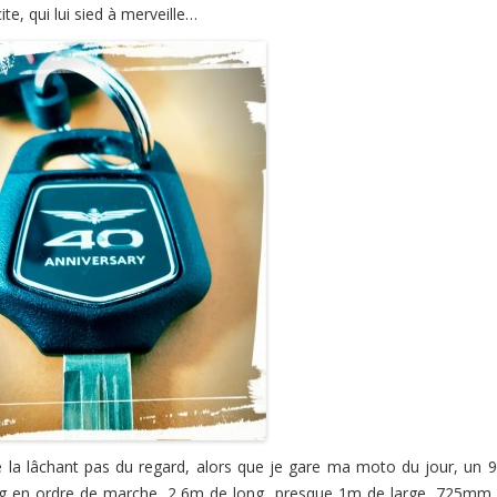
e, qui lui sied à merveille…
e la lâchant pas du regard, alors que je gare ma moto du jour, un 
kg en ordre de marche, 2,6m de long, presque 1m de large, 725mm