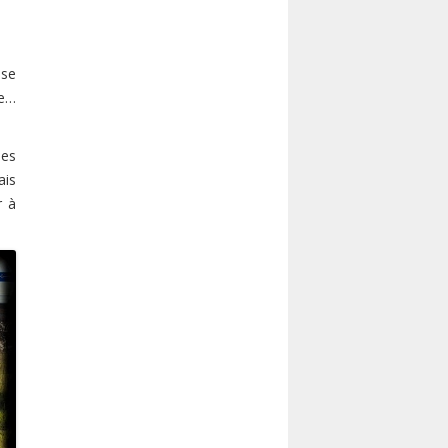
sse
ée…
ses
ais
r à