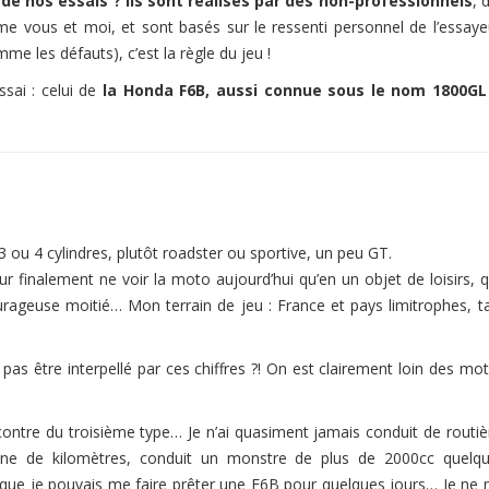
 de nos essais ? Ils sont réalisés par des non-professionnels
, 
 vous et moi, et sont basés sur le ressenti personnel de l’essaye
me les défauts), c’est la règle du jeu !
sai : celui de
la Honda F6B, aussi connue sous le nom 1800GL
ou 4 cylindres, plutôt roadster ou sportive, un peu GT.
 finalement ne voir la moto aujourd’hui qu’en un objet de loisirs, 
rageuse moitié… Mon terrain de jeu : France et pays limitrophes, t
as être interpellé par ces chiffres ?! On est clairement loin des mo
contre du troisième type… Je n’ai quasiment jamais conduit de routiè
ne de kilomètres, conduit un monstre de plus de 2000cc quelq
u que je pouvais me faire prêter une F6B pour quelques jours… Je ne