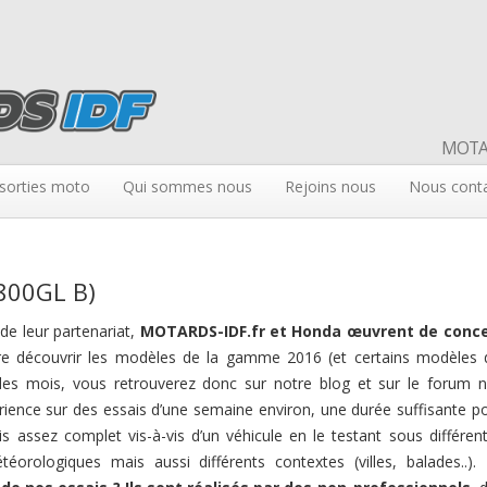
MOTAR
sorties moto
Qui sommes nous
Rejoins nous
Nous cont
800GL B)
de leur partenariat,
MOTARDS-IDF.fr et Honda œuvrent de conce
re découvrir les modèles de la gamme 2016 (et certains modèles 
 des mois, vous retrouverez donc sur notre blog et sur le forum 
rience sur des essais d’une semaine environ, une durée suffisante p
is assez complet vis-à-vis d’un véhicule en le testant sous différen
téorologiques mais aussi différents contextes (villes, balades..).