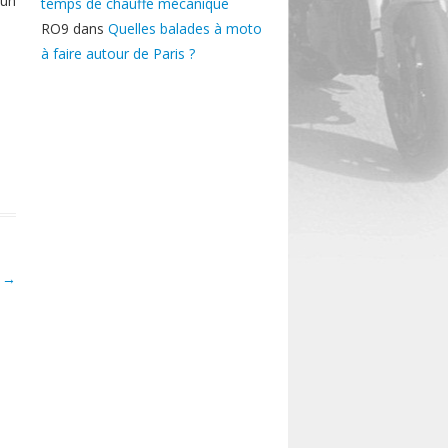
 un
temps de chauffe mécanique
RO9
dans
Quelles balades à moto
à faire autour de Paris ?
)
→