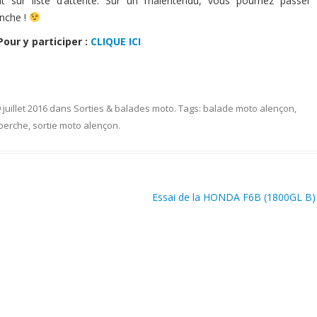
nt sur liste d’attente. Sur un malentendu, vous pourriez passer
anche !
Pour y participer :
CLIQUE ICI
 juillet 2016
dans
Sorties & balades moto
. Tags:
balade moto alençon
,
perche
,
sortie moto alençon
.
Essai de la HONDA F6B (1800GL B