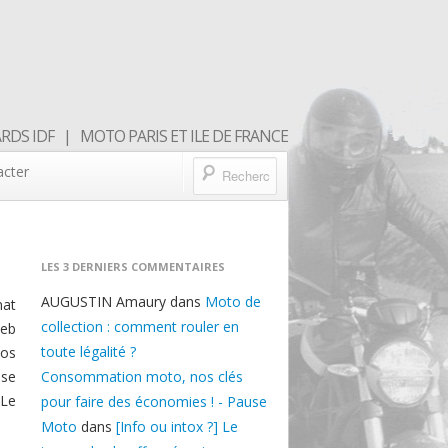
DS IDF | MOTO PARIS ET ILE DE FRANCE
acter
LES 3 DERNIERS COMMENTAIRES
AUGUSTIN Amaury
dans
Moto de
at
collection : comment rouler en
seb
toute légalité ?
vos
use
Consommation moto, nos clés
 Le
pour faire des économies ! - Pause
Moto
dans
[Info ou intox ?] Le