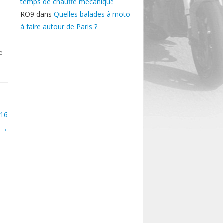
temps de chauffe mécanique
RO9
dans
Quelles balades à moto
à faire autour de Paris ?
e
 16
i
→