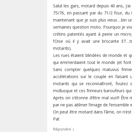
Salut les gars, motard depuis 40 ans, j’
75/76, en passant par du 71/2 four, du 
maintenant que je suis plus vieux….bin 
semaines question moto. Pourquoi je vou
crétins patentés ayant à peine un micro
l’Oise où il y avait une brocante ET…
motards).
Les rues étaient blindées de monde et qu
qui emmerdaient tout le monde (et font
Sans compter quelques matuvus frime
accélérations sur le couple en faisant u
motards qui se reconnaîtront, foutez d
mollusque et ces frimeurs baroufeurs qui
Après on s’étonne d’être mal vus!!! Être m
par ne pas abîmer l’image de l’ensemble 
On peut être motard dans l’âme, on n’est
Pat
↓
Répondre