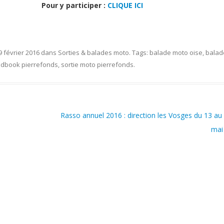
Pour y participer :
CLIQUE ICI
9 février 2016
dans
Sorties & balades moto
. Tags:
balade moto oise
,
balad
adbook pierrefonds
,
sortie moto pierrefonds
.
Rasso annuel 2016 : direction les Vosges du 13 au
ma