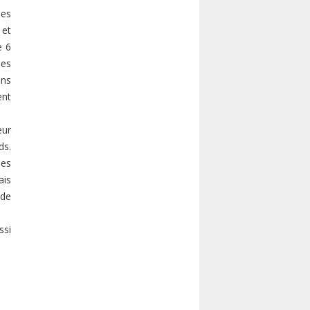
ées
 et
e 6
des
ans
ent
eur
ds.
ses
ais
 de
ssi