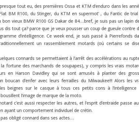
ai presque tout eu, des premières Ossa et KTM d’enduro dans les ann
Flat BM R100, du Stinger, du KTM en supermot’ , du Fantic de trial
un bon vieux BMW R100 GS Dakar de 84….bref, je suis pas un lapin d
s dis tout ça? parce que je veux pousser un coup de gueule contre 
gramme d’intelligence. Ce week end, je suis passé à Pierrefonds d
traditionnellement un rassemblement motards (où certains se dis
elques connards se permettaient à l’arrêt des accélérations au rupt
 la fortune des marchands de soupapes), y compris les vrais motar
urs en Harson Davidley qui se sont amusés à planter des gros
n boucan d’enfer avec leurs ferrailles du Milwaukee!!! Alors les vr
es beignes sur le casque à tous ces petits cons à l’intelligence
 bousillent l’image de marque de la moto.
otard c’est aussi respecter les autres, et l’esprit d’entraide passe au
en ayant un comportement individuel de crétin.
 pas obligé connard dans ses actes….