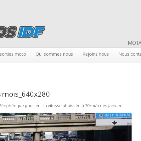
MOTAR
sorties moto
Qui sommes nous
Rejoins nous
Nous cont
urnois_640x280
Périphérique parisien : la vitesse abaissée à 70km/h dès janvier
.