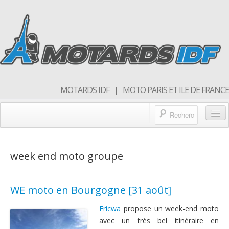
MOTARDS IDF | MOTO PARIS ET ILE DE FRANCE
Blog/actualités
week end moto groupe
Forum
Balades & sorties moto
WE moto en Bourgogne [31 août]
Qui sommes nous
Ericwa
propose un week-end moto
Rejoins nous
avec un très bel itinéraire en