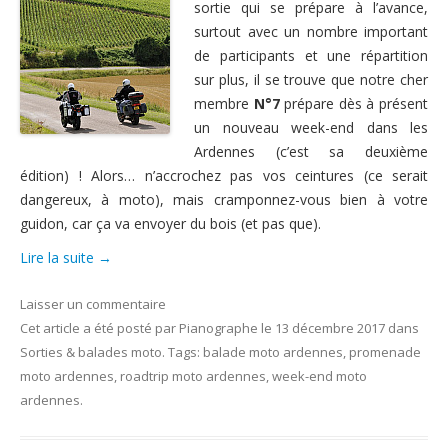
sortie qui se prépare à l’avance,
Nous contacter
surtout avec un nombre important
de participants et une répartition
sur plus, il se trouve que notre cher
membre
N°7
prépare dès à présent
un nouveau week-end dans les
Ardennes (c’est sa deuxième
édition) ! Alors… n’accrochez pas vos ceintures (ce serait
dangereux, à moto), mais cramponnez-vous bien à votre
guidon, car ça va envoyer du bois (et pas que).
Lire la suite
→
Laisser un commentaire
Cet article a été posté
par
Pianographe
le
13 décembre 2017
dans
Sorties & balades moto
. Tags:
balade moto ardennes
,
promenade
moto ardennes
,
roadtrip moto ardennes
,
week-end moto
ardennes
.