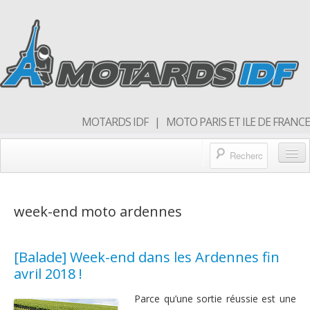
MOTARDS IDF | MOTO PARIS ET ILE DE FRANCE
Blog/actualités
week-end moto ardennes
Forum
Balades & sorties moto
[Balade] Week-end dans les Ardennes fin
Qui sommes nous
avril 2018 !
Rejoins nous
Parce qu’une sortie réussie est une