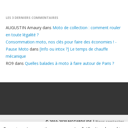
LES 3 DERNIERS COMMENTAIRES
AUGUSTIN Amaury
dans
Moto de collection : comment rouler
en toute légalité ?
Consommation moto, nos clés pour faire des économies ! -
Pause Moto
dans
[Info ou intox ?] Le temps de chauffe
mécanique
RO9
dans
Quelles balades à moto à faire autour de Paris ?
© 2010-2020 MOTARDS IDF |
Nous contacter