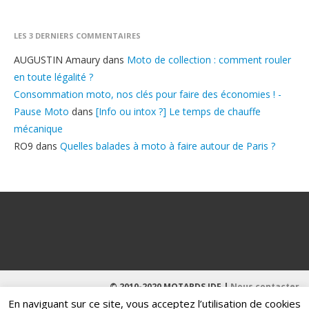
LES 3 DERNIERS COMMENTAIRES
AUGUSTIN Amaury
dans
Moto de collection : comment rouler
en toute légalité ?
Consommation moto, nos clés pour faire des économies ! -
Pause Moto
dans
[Info ou intox ?] Le temps de chauffe
mécanique
RO9
dans
Quelles balades à moto à faire autour de Paris ?
© 2010-2020 MOTARDS IDF |
Nous contacter
En naviguant sur ce site, vous acceptez l’utilisation de cookies