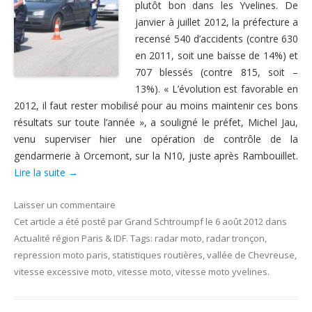
plutôt bon dans les Yvelines. De
Nous contacter
janvier à juillet 2012, la préfecture a
recensé 540 d’accidents (contre 630
en 2011, soit une baisse de 14%) et
707 blessés (contre 815, soit –
13%). « L’évolution est favorable en
2012, il faut rester mobilisé pour au moins maintenir ces bons
résultats sur toute l’année », a souligné le préfet, Michel Jau,
venu superviser hier une opération de contrôle de la
gendarmerie à Orcemont, sur la N10, juste après Rambouillet.
Lire la suite
→
Laisser un commentaire
Cet article a été posté
par
Grand Schtroumpf
le
6 août 2012
dans
Actualité région Paris & IDF
. Tags:
radar moto
,
radar tronçon
,
repression moto paris
,
statistiques routières
,
vallée de Chevreuse
,
vitesse excessive moto
,
vitesse moto
,
vitesse moto yvelines
.