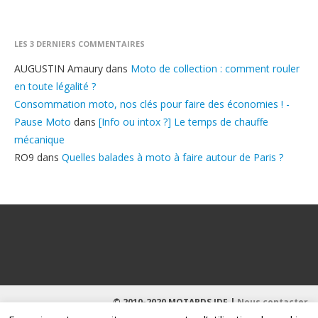
LES 3 DERNIERS COMMENTAIRES
AUGUSTIN Amaury
dans
Moto de collection : comment rouler
en toute légalité ?
Consommation moto, nos clés pour faire des économies ! -
Pause Moto
dans
[Info ou intox ?] Le temps de chauffe
mécanique
RO9
dans
Quelles balades à moto à faire autour de Paris ?
© 2010-2020 MOTARDS IDF |
Nous contacter