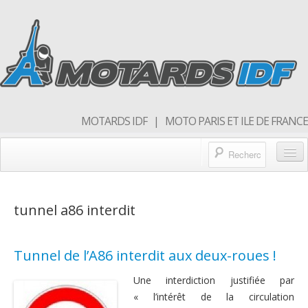
MOTARDS IDF | MOTO PARIS ET ILE DE FRANCE
Blog/actualités
tunnel a86 interdit
Forum
Balades & sorties moto
Tunnel de l’A86 interdit aux deux-roues !
Qui sommes nous
Une interdiction justifiée par
Rejoins nous
« l’intérêt de la circulation