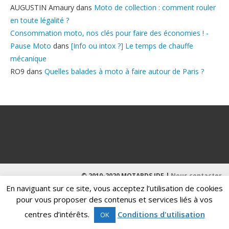
AUGUSTIN Amaury
dans
Moto de collection : comment rouler
en toute légalité ?
Consommation moto, nos clés pour faire des économies ! -
Pause Moto
dans
[Info ou intox ?] Le temps de chauffe
mécanique
RO9
dans
Quelles balades à moto à faire autour de Paris ?
© 2010-2020 MOTARDS IDF |
Nous contacter
En naviguant sur ce site, vous acceptez l’utilisation de cookies
pour vous proposer des contenus et services liés à vos
Judi Bola
Situs Slot Gacor
link Slot Gacor
Judi Bola Parlay
Link Slot
Gacor
Situs Slot Gacor
Situs Slot Gacor Hari Ini
Slot Gacor Hari Ini
centres d’intérêts.
Conditions d'utilisation
OK
Bocoran Slot Gacor hari ini
Situs Slot Gacor