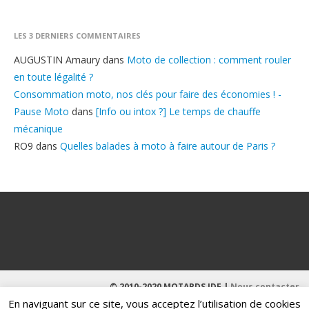
LES 3 DERNIERS COMMENTAIRES
AUGUSTIN Amaury
dans
Moto de collection : comment rouler
en toute légalité ?
Consommation moto, nos clés pour faire des économies ! -
Pause Moto
dans
[Info ou intox ?] Le temps de chauffe
mécanique
RO9
dans
Quelles balades à moto à faire autour de Paris ?
© 2010-2020 MOTARDS IDF |
Nous contacter
En naviguant sur ce site, vous acceptez l’utilisation de cookies