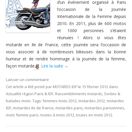
d’un événement organisé à Paris
Nous contacter
l’occasion de la Journée
Internationale de la Femme depuis
2010. En 2011, plus de 600 motos
et 1000 personnes s’étaient
réunuies ! Alors si vous êtes
motarde en Ile de France, cette journée sera l’occasion de
vous associer à de nombreuses bikeuses dans la bonne
humeur et de rendre hommage à la journée de la femme,
façon motarde
Lire la suite
→
Laisser un commentaire
Cet article a été posté
par
MOTARDS IDF
le
15 février 2012
dans
Actualité région Paris & IDF
,
Rassemblements motards
,
Sorties &
balades moto
. Tags:
femmes moto 2012
,
motardes 2012
,
motardes
IDF
,
motardes ile de france
,
motardes paris
,
motardes parisiennes
,
moto femme paris
,
toutes à moto 2012
,
toutes en moto 2012
.