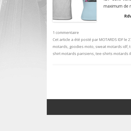
maximum de m
Rd
1 commentaire
Cet article a été posté
par
MOTARDS IDF
le
2
motards
,
goodies moto
,
sweat motards idf
,
t
shirt motards parisiens
,
tee-shirts motards i