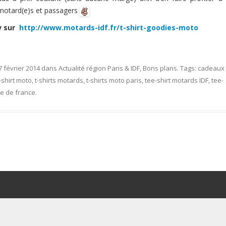
otard(e)s et passagers
v sur
http://www.motards-idf.fr/t-shirt-goodies-moto
7 février 2014
dans
Actualité région Paris & IDF
,
Bons plans
. Tags:
cadeaux
-shirt moto
,
t-shirts motards
,
t-shirts moto paris
,
tee-shirt motards IDF
,
tee-
le de france
.