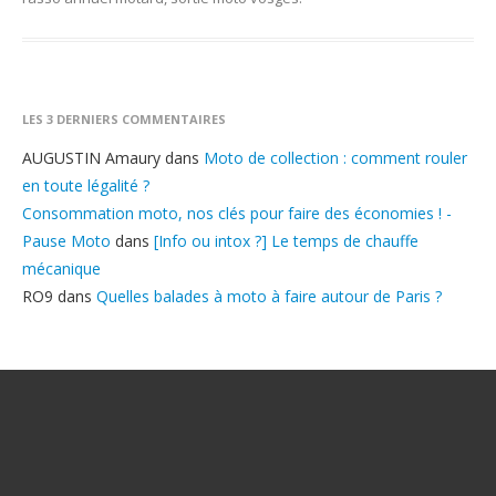
LES 3 DERNIERS COMMENTAIRES
AUGUSTIN Amaury
dans
Moto de collection : comment rouler
en toute légalité ?
Consommation moto, nos clés pour faire des économies ! -
Pause Moto
dans
[Info ou intox ?] Le temps de chauffe
mécanique
RO9
dans
Quelles balades à moto à faire autour de Paris ?