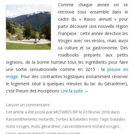
Comme chaque année on se
retrouve tous ensemble dans le
cadre du « Rasso annuel » pour
partir découvrir une nouvelle région
Française : cette année direction les
Vosges avec ses virolos, mais aussi
sa culture et sa gastronomie. Des
roadbooks préparés aux petits
oignions, de la bonne humeur tous les ingrédients pour faire
une sortie sensationnelle comme en 2015 : la
preuve en
image
. Pour des contraintes logistiques (notamment réserver
le logement situé à quelques minutes du lac du Gérardmer),
c’est l’heure des inscriptions
Lire la suite
→
Laisser un commentaire
Cet article a été posté
par
MOTARDS IDF
le
23 février 2016
dans
Rassemblements motards
,
Sorties & balades moto
. Tags:
balades
moto vosges
,
moto gérardmer
,
rassemblement motard vosges
,
rasso annuel motard
,
sortie moto vosges
.