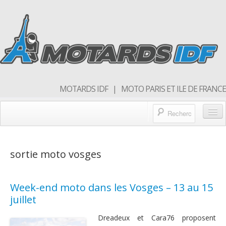
MOTARDS IDF | MOTO PARIS ET ILE DE FRANCE
Blog/actualités
sortie moto vosges
Forum
Balades & sorties moto
Week-end moto dans les Vosges – 13 au 15
Qui sommes nous
juillet
Rejoins nous
Dreadeux et Cara76 proposent