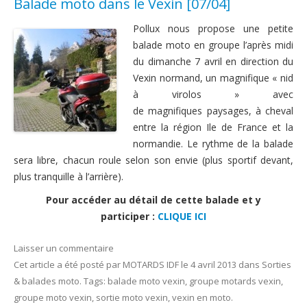
Balade moto dans le Vexin [07/04]
Pollux nous propose une petite
balade moto en groupe l’après midi
du dimanche 7 avril en direction du
Vexin normand, un magnifique « nid
à virolos » avec
de magnifiques paysages, à cheval
entre la région Ile de France et la
normandie. Le rythme de la balade
sera libre, chacun roule selon son envie (plus sportif devant,
plus tranquille à l’arrière).
Pour accéder au détail de cette balade et y
participer :
CLIQUE ICI
Laisser un commentaire
Cet article a été posté
par
MOTARDS IDF
le
4 avril 2013
dans
Sorties
& balades moto
. Tags:
balade moto vexin
,
groupe motards vexin
,
groupe moto vexin
,
sortie moto vexin
,
vexin en moto
.