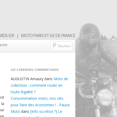
DS IDF | MOTO PARIS ET ILE DE FRANCE
acter
LES 3 DERNIERS COMMENTAIRES
AUGUSTIN Amaury
dans
Moto de
collection : comment rouler en
toute légalité ?
ent
Consommation moto, nos clés
 la
pour faire des économies ! - Pause
our
Moto
dans
[Info ou intox ?] Le
une