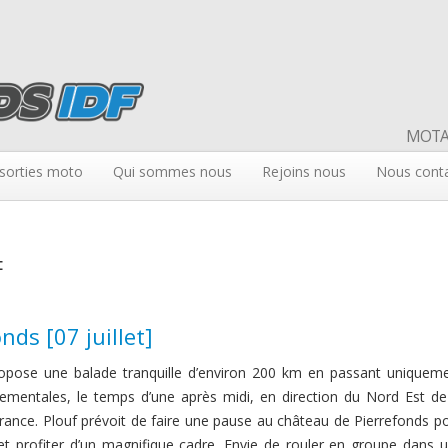
MOTAR
sorties moto
Qui sommes nous
Rejoins nous
Nous cont
F
ds [07 juillet]
opose une balade tranquille d’environ 200 km en passant uniquem
tementales, le temps d’une après midi, en direction du Nord Est de
France. Plouf prévoit de faire une pause au château de Pierrefonds p
 et profiter d’un magnifique cadre. Envie de rouler en groupe dans 