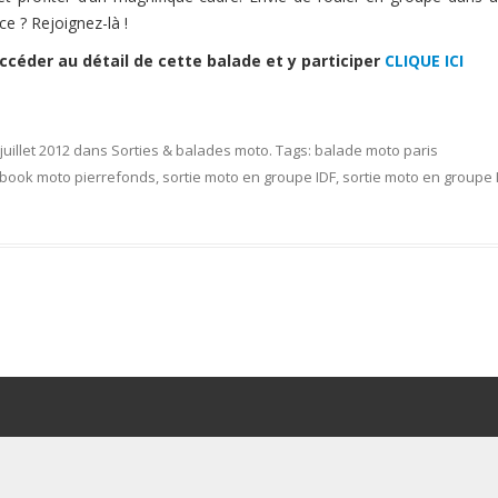
e ? Rejoignez-là !
ccéder au détail de cette balade et y participer
CLIQUE ICI
 juillet 2012
dans
Sorties & balades moto
. Tags:
balade moto paris
book moto pierrefonds
,
sortie moto en groupe IDF
,
sortie moto en groupe I