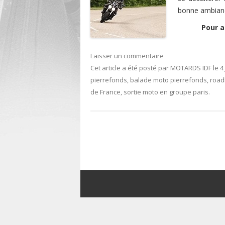
bonne ambianc
Pour a
Laisser un commentaire
Cet article a été posté
par
MOTARDS IDF
le
4
pierrefonds
,
balade moto pierrefonds
,
road
de France
,
sortie moto en groupe paris
.