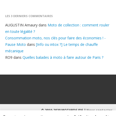
LES 3 DERNIERS COMMENTAIRES
AUGUSTIN Amaury
dans
Moto de collection : comment rouler
en toute légalité ?
Consommation moto, nos clés pour faire des économies ! -
Pause Moto
dans
[Info ou intox ?] Le temps de chauffe
mécanique
RO9
dans
Quelles balades à moto à faire autour de Paris ?
© 2010-2020 MOTARDS IDF |
Nous contacter