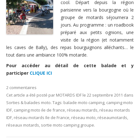
cool. Départ depuis la région
Nous contacter
parisienne vers la bourgogne où le
groupe de motards séjournera 2
jours. Au programme : un roadbook
préparé aux petits ognions, une
visite de la région (et notamment
les caves de Bally), des repas bourguignons alléchants… le
tout dans une ambiance 100% motarde.
Pour accéder au détail de cette balade et y
participer
CLIQUE ICI
2 commentaires
Cet article a été posté
par
MOTARDS IDF
le
22 septembre 2011
dans
Sorties & balades moto
. Tags:
balade moto camping
,
camping moto
IDF
,
camping moto ile de france
,
réseau motards
,
réseau motards
IDF
,
réseau motards Ile de France
,
réseau moto
,
réseaumotards
,
réseaux motards
,
sortie moto camping groupe
.