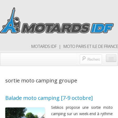
MOTARDS IDF | MOTO PARIS ET ILE DE FRANCE
Blog/actualités
sortie moto camping groupe
Forum
Balades & sorties moto
Balade moto camping [7-9 octobre]
Qui sommes nous
Sebkos propose une sortie moto
Rejoins nous
camping sur un week-end à rythme