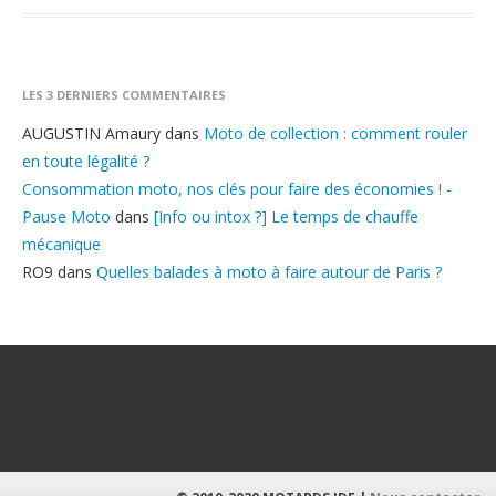
LES 3 DERNIERS COMMENTAIRES
AUGUSTIN Amaury
dans
Moto de collection : comment rouler
en toute légalité ?
Consommation moto, nos clés pour faire des économies ! -
Pause Moto
dans
[Info ou intox ?] Le temps de chauffe
mécanique
RO9
dans
Quelles balades à moto à faire autour de Paris ?