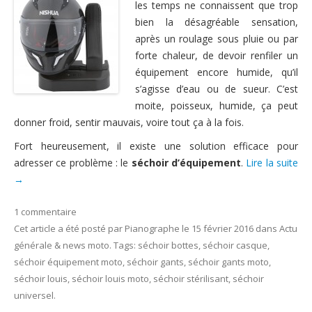
les temps ne connaissent que trop
Nous contacter
bien la désagréable sensation,
après un roulage sous pluie ou par
forte chaleur, de devoir renfiler un
équipement encore humide, qu’il
s’agisse d’eau ou de sueur. C’est
moite, poisseux, humide, ça peut
donner froid, sentir mauvais, voire tout ça à la fois.
Fort heureusement, il existe une solution efficace pour
adresser ce problème : le
séchoir d’équipement
.
Lire la suite
→
1 commentaire
Cet article a été posté
par
Pianographe
le
15 février 2016
dans
Actu
générale & news moto
. Tags:
séchoir bottes
,
séchoir casque
,
séchoir équipement moto
,
séchoir gants
,
séchoir gants moto
,
séchoir louis
,
séchoir louis moto
,
séchoir stérilisant
,
séchoir
universel
.