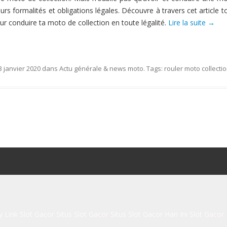
urs formalités et obligations légales. Découvre à travers cet article t
our conduire ta moto de collection en toute légalité.
Lire la suite
→
3 janvier 2020
dans
Actu générale & news moto
. Tags:
rouler moto collecti
y
Link Slot Gacor
Situs Slot Gacor
Situs Slot Gacor Hari Ini
Slot Gacor H