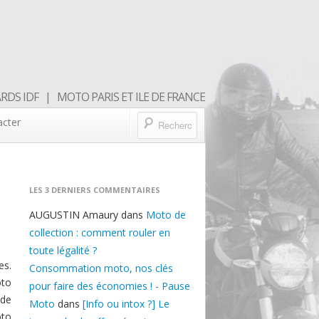
DS IDF | MOTO PARIS ET ILE DE FRANCE
acter
LES 3 DERNIERS COMMENTAIRES
AUGUSTIN Amaury
dans
Moto de
collection : comment rouler en
toute légalité ?
es.
Consommation moto, nos clés
oto
pour faire des économies ! - Pause
 de
Moto
dans
[Info ou intox ?] Le
oto