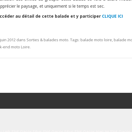
pprécier le paysage, et uniquement si le temps est sec.
ccéder au détail de cette balade et y participer
CLIQUE ICI
 juin 2012
dans
Sorties & balades moto
. Tags:
balade moto loire
,
balade m
-end moto Loire
.
y
Link Slot Gacor
Situs Slot Gacor
Situs Slot Gacor Hari Ini
Slot Gacor H