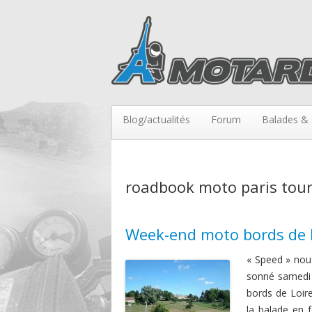
Blog/actualités
Forum
Balades & 
roadbook moto paris tou
Week-end moto bords de L
« Speed » nous
sonné samedi 
bords de Loir
la balade en 