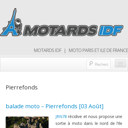
MOTARDS IDF | MOTO PARIS ET ILE DE FRANCE
Blog/actualités
Pierrefonds
Forum
Balades & sorties moto
balade moto – Pierrefonds [03 Août]
Qui sommes nous
JRN78
récidive et nous propose une
Rejoins nous
sortie à moto dans le nord de l’Ile