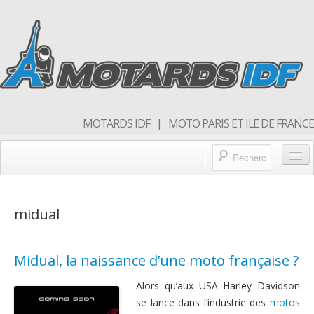
MOTARDS IDF | MOTO PARIS ET ILE DE FRANCE
Blog/actualités
midual
Forum
Balades & sorties moto
Midual, la naissance d’une moto française ?
Qui sommes nous
Alors qu’aux USA Harley Davidson
Rejoins nous
se lance dans l’industrie des
motos