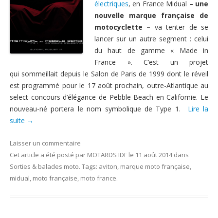
électriques
, en France Midual
– une
Nous contacter
nouvelle marque française de
motocyclette –
va tenter de se
lancer sur un autre segment : celui
du haut de gamme « Made in
France ».
C’est un projet
qui
sommeillait depuis le Salon de Paris
de 1999 dont l
e réveil
est programmé pour le 17 août prochain, outre-Atlantique au
select concours
d’élégance de Pebble Beach en Californie. Le
nouveau-né portera le nom symbolique de Type 1.
Lire la
suite
→
Laisser un commentaire
Cet article a été posté
par
MOTARDS IDF
le
11 août 2014
dans
Sorties & balades moto
. Tags:
aviton
,
marque moto française
,
midual
,
moto française
,
moto france
.