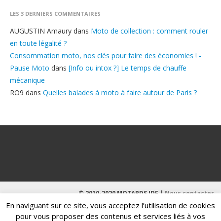
LES 3 DERNIERS COMMENTAIRES
AUGUSTIN Amaury
dans
Moto de collection : comment rouler
en toute légalité ?
Consommation moto, nos clés pour faire des économies ! -
Pause Moto
dans
[Info ou intox ?] Le temps de chauffe
mécanique
RO9
dans
Quelles balades à moto à faire autour de Paris ?
© 2010-2020 MOTARDS IDF |
Nous contacter
En naviguant sur ce site, vous acceptez l’utilisation de cookies
pour vous proposer des contenus et services liés à vos
Judi Bola
Situs Slot Gacor
link Slot Gacor
Judi Bola Parlay
Link Slot