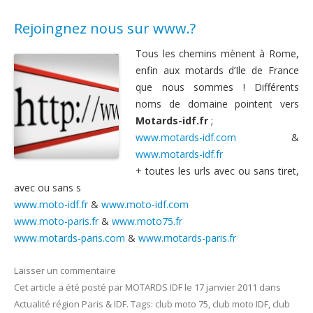
Rejoingnez nous sur www.?
Tous les chemins mènent à Rome,
enfin aux motards d’Ile de France
que nous sommes ! Différents
noms de domaine pointent vers
Motards-idf.fr
;
www.motards-idf.com
&
www.motards-idf.fr
+ toutes les urls avec ou sans tiret,
avec ou sans s
www.moto-idf.fr
&
www.moto-idf.com
www.moto-paris.fr
&
www.moto75.fr
www.motards-paris.com
&
www.motards-paris.fr
Laisser un commentaire
Cet article a été posté
par
MOTARDS IDF
le
17 janvier 2011
dans
Actualité région Paris & IDF
. Tags:
club moto 75
,
club moto IDF
,
club