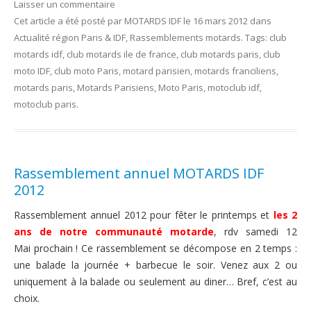
Laisser un commentaire
Cet article a été posté
par
MOTARDS IDF
le
16 mars 2012
dans
Actualité région Paris & IDF
,
Rassemblements motards
. Tags:
club
motards idf
,
club motards ile de france
,
club motards paris
,
club
moto IDF
,
club moto Paris
,
motard parisien
,
motards franciliens
,
motards paris
,
Motards Parisiens
,
Moto Paris
,
motoclub idf
,
motoclub paris
.
Rassemblement annuel MOTARDS IDF
2012
Rassemblement annuel 2012 pour fêter le printemps et
les 2
ans de notre communauté motarde
, rdv samedi 12
Mai prochain ! Ce rassemblement se décompose en 2 temps :
une balade la journée + barbecue le soir. Venez aux 2 ou
uniquement à la balade ou seulement au diner… Bref, c’est au
choix.