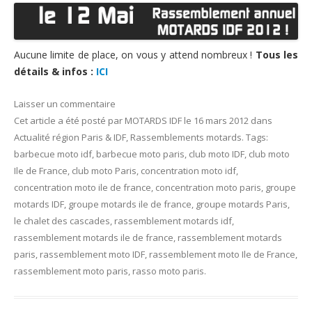
Aucune limite de place, on vous y attend nombreux !
Tous les
détails & infos :
ICI
Laisser un commentaire
Cet article a été posté
par
MOTARDS IDF
le
16 mars 2012
dans
Actualité région Paris & IDF
,
Rassemblements motards
. Tags:
barbecue moto idf
,
barbecue moto paris
,
club moto IDF
,
club moto
Ile de France
,
club moto Paris
,
concentration moto idf
,
concentration moto ile de france
,
concentration moto paris
,
groupe
motards IDF
,
groupe motards ile de france
,
groupe motards Paris
,
le chalet des cascades
,
rassemblement motards idf
,
rassemblement motards ile de france
,
rassemblement motards
paris
,
rassemblement moto IDF
,
rassemblement moto Ile de France
,
rassemblement moto paris
,
rasso moto paris
.