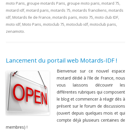
moto Paris
,
groupe motards Paris
,
groupe moto paris
,
motard 75
,
motard idf
,
motard paris
,
motards 75
,
motards franciliens
,
motards
idf
,
Motards Ile de France
,
motards paris
,
moto 75
,
moto club IDF
,
moto idf
,
Moto Paris
,
motoclub 75
,
motoclub idf
,
motoclub paris
,
zenamoto
.
Lancement du portail web Motards-IDF !
Bienvenue sur ce nouvel espace
motard dédié à l’Ile de France, nous
vous laissons découvrir les
différentes rubriques qui composent
le blog et commencer à réagir dès à
présent sur le forum de discussions
(ouvert depuis quelques mois et qui
compte déjà plusieurs centaines de
membres) !