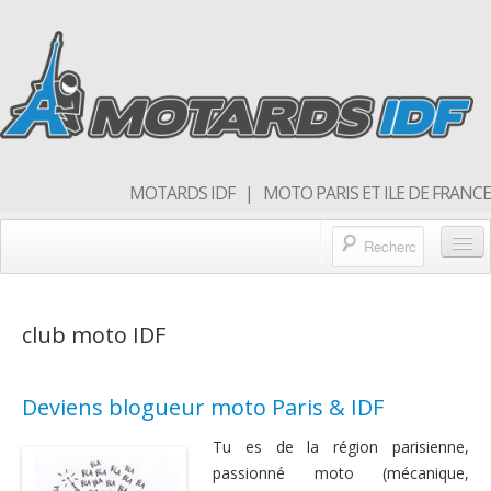
MOTARDS IDF | MOTO PARIS ET ILE DE FRANCE
Blog/actualités
club moto IDF
Forum
Balades & sorties moto
Deviens blogueur moto Paris & IDF
Qui sommes nous
Tu es de la région parisienne,
Rejoins nous
passionné moto (mécanique,