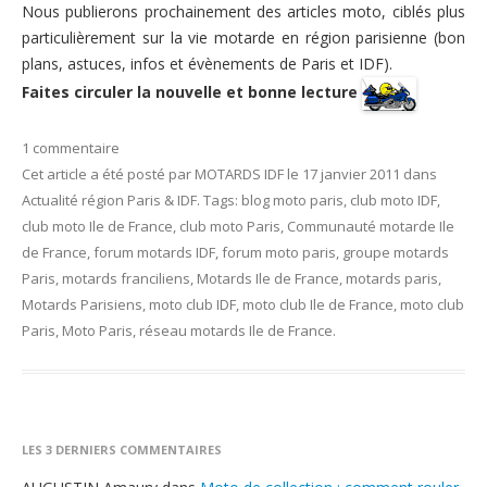
Nous publierons prochainement des articles moto, ciblés plus
particulièrement sur la vie motarde en région parisienne (bon
plans, astuces, infos et évènements de Paris et IDF).
Faites circuler la nouvelle et bonne lecture
1 commentaire
Cet article a été posté
par
MOTARDS IDF
le
17 janvier 2011
dans
Actualité région Paris & IDF
. Tags:
blog moto paris
,
club moto IDF
,
club moto Ile de France
,
club moto Paris
,
Communauté motarde Ile
de France
,
forum motards IDF
,
forum moto paris
,
groupe motards
Paris
,
motards franciliens
,
Motards Ile de France
,
motards paris
,
Motards Parisiens
,
moto club IDF
,
moto club Ile de France
,
moto club
Paris
,
Moto Paris
,
réseau motards Ile de France
.
LES 3 DERNIERS COMMENTAIRES