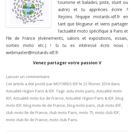
tourisme et balades, piste, stunt ou
Nous contacter
autre) et tu apprécies écrire ?
Rejoins l’équipe motards-idf.fr en
tant que blogueur et viens partager
l’actualité moto spécifique à Paris et
l’Ile de France (évènements, salons et expositions, essais,
sorties moto etc.) ! Si tu es intéressé écris nous :
webmaster@motards-idf.fr
Venez partager votre passion V
Laisser un commentaire
Cet article a été posté
par
MOTARDS IDF
le
23 février 2014
dans
Actualité région Paris & IDF
. Tags:
actu moto paris
,
Actualité moto
IDF
,
Actualité moto ILe de France
,
Actualité région Paris & IDF
,
blog
moto IDF
,
blog moto Ile de France
,
blog moto paris
,
club moto IDF
,
club moto Ile de France
,
club moto Paris
,
moto 75
,
moto club IDF
,
moto club Ile de France
,
moto club Paris
.